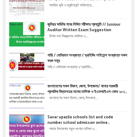
সামরিক ভূমি ও ক্যান্টনমেন্ট অধিদপ্তর...
জুনিয়র অডিটর পদের লিখিত পরীক্ষার প্রস্তুতি // Juniour
Auditor Written Exam Suggestion
হিসাব মহা নিয়ন্ত্রকের কার্যালয় এ...
গাড়ি / মোটরযান সংক্রান্ত / ড্রাইভিং লাইসেন্স সংক্রান্ত সকল
ফরম সমূহ
গাড়ি / মোটরযান সংক্রান্ত / ড্রাইভিং...
বাংলাদেশের সকল বিভাগ, জেলা, উপজেলা/ থানার সরকারী
প্রাথমিক বিদ্যালয়ের নামের তালিকা ও ইএমআইএস কোড ২০২৪
List of Government primary School names
বাংলাদেশের সকল বিভাগ, জেলা, উপজেলা...
and EMIS Code 2024 of all Divisons,
Districts, Upazilas / thanas, of Bangladesh
Savar upazila schools list and code
number school admisson online
application details !! সাভার উপজেলার স্কুল গুলোর
সাভার উপজেলার স্কুল গুলোর তালিকা ও...
তালিকা ও কোড নম্বর স্কুলে ভর্তির অনলাইনে আবেদন বিস্তারিত