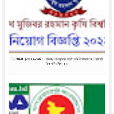
BSMRAU Job Circular || বঙ্গবন্ধু শেখ মুজিবর রহমান কৃষি বিশ্ববিদ্যালয় এ কর্মচারী
নিয়োগ বিজ্ঞপ্তি ২০২২