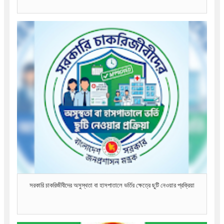
সরকারি চাকরিজীবীদের অসুস্থতা বা হাসপাতালে ভর্তির ক্ষেত্রে ছুটি নেওয়ার প্রক্রিয়া