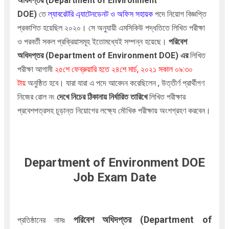
অধিদপ্তর (Department of Environment
DOE)
তে
ল্যাবরেটরি এ্যাটেনডেনট ও অফিস সহায়ক
পদে নিয়োগ বিজ্ঞপ্তি
প্রকাশিত হয়েছিল ২০২০। সে অনুযায়ী
এমসিকিউ পদ্ধতিতে লিখিত পরীক্ষা
ও
পরবর্তী সকল প্রক্রিয়াসমূহ ইতোমধ্যেই সম্পন্ন হয়েছে।
পরিবেশ
অধিদপ্তর (Department of Environment DOE)
এর
লিখিত
পরীক্ষা আগামী
২৫শে ফেব্রুয়ারি হতে ২৪শে মার্চ, ২০২১ সকাল
০৯:৩০
টায়
অনুষ্ঠিত হবে।
যারা যারা এ পদে আবেদন করেছিলেন , উত্তীর্ণ প্রার্থীগণ
নিজের রোল নং
দেখে নিচের ঠিকানায় নির্ধারিত তারিখে
লিখিত পরীক্ষার
প্রবেশপত্রসহ চূড়ান্ত নিয়োগের লক্ষ্যে মৌখিক পরীক্ষায় অংশগ্রহণ করবেন।
Department of Environment DOE
Job Exam Date
পরিবেশ অধিদপ্তর (Department of
প্রতিষ্ঠানের নামঃ