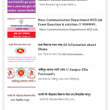
application details !! সাভার উপজেলার স্কুল গুলোর
সাভার উপজেলার স্কুল গুলোর তালিকা ও...
তালিকা ও কোড নম্বর স্কুলে ভর্তির অনলাইনে আবেদন বিস্তারিত
।
Mass Communication Department MCD Job
Exam Question & solution // গণযোগাযোগ
অধিদপ্তরে নিয়োগ পরীক্ষার প্রশ্ন এবং সমাধান
Mass Communication Department MCD Job...
ঢাকা বিভাগের সকল তথ্য All Information about
Dhaka
ঢাকা বিভাগের সকল তথ্য All Information...
গাজীপুর জেলার পোস্ট কোড // Gazipur Zilla
Postcoad's
ঢাকা বিভাগের গাজীপুর জেলা সকল ইউনিয়নের...
আপনি কি পত্রিকায় বিজ্ঞাপন দিতে চান,বিস্তারিত জানুন
আপনি কি পত্রিকায় বিজ্ঞাপন দিতে চান...