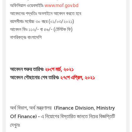
অফিসিয়াল ওয়েবসাইটঃ
www.mof.gov.bd
আবেদনের পদ্ধতিঃ অনলাইনে
আবেদন করতে হবে
বয়সসীমাঃ সর্বোচ্চ ৩০ বছর (০১/০৩/২০২১)
আবেদন ফিঃ ১১২/- বা ৫৬/- (টেলিটক ফি)
নাগরিকত্বঃ বাংলাদেশি
আবেদন শুরুর তারিখঃ
২৮শে
মার্চ, ২০২১
আবেদন পৌছানোর শেষ তারিখঃ
২৭শে এপ্রিল
, ২০২১
অর্থ বিভাগ,
অর্থ মন্ত্রণালয় (Finance Division, Ministry
Of Finance)
-
এ
নিয়োগের বিস্তারিত জানতে নিচের বিজ্ঞপ্তিটি
দেখুনঃ