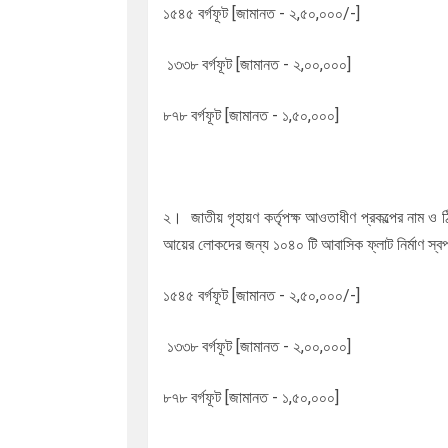
১৫৪৫ বর্গফূট [জামানত - ২,৫০,০০০/-]
১৩৩৮ বর্গফূট [জামানত - ২,০০,০০০]
৮৭৮ বর্গফূট [জামানত - ১,৫০,০০০]
২। জাতীয় গৃহায়ণ কর্তৃপক্ষ আওতাধীণ প্রকল্পের নাম ও ঠি
আয়ের লোকদের জন্য ১০৪০ টি আবাসিক ফ্লাট নির্মাণ স্ব
১৫৪৫ বর্গফূট [জামানত - ২,৫০,০০০/-]
১৩৩৮ বর্গফূট [জামানত - ২,০০,০০০]
৮৭৮ বর্গফূট [জামানত - ১,৫০,০০০]