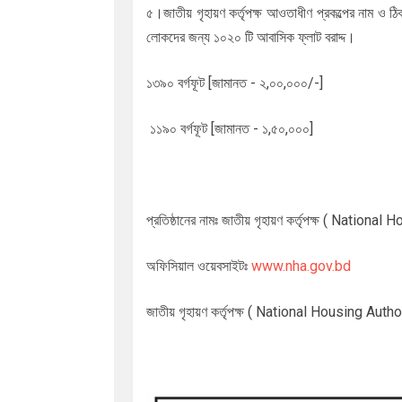
৫।জাতীয় গৃহায়ণ কর্তৃপক্ষ আওতাধীণ প্রকল্পের নাম ও ঠি
লোকদের জন্য ১০২০ টি আবাসিক ফ্লাট বরাদ্দ।
১৩৯০ বর্গফূট [জামানত - ২,০০,০০০/-]
১১৯০ বর্গফূট [জামানত - ১,৫০,০০০]
প্রতিষ্ঠানের নামঃ
জাতীয় গৃহায়ণ কর্তৃপক্ষ ( Nationa
অফিসিয়াল ওয়েবসাইটঃ
www.nha.gov.bd
জাতীয় গৃহায়ণ কর্তৃপক্ষ ( National Housing Aut