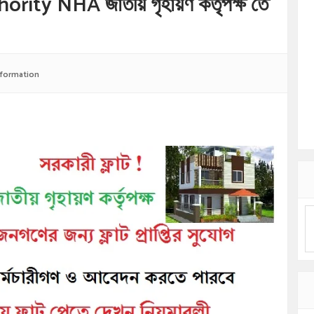
ity NHA জাতীয় গৃহায়ণ কর্তৃপক্ষ তে
nformation