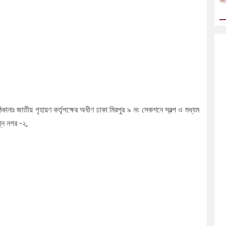
কানাঃ জাতীয় গৃহায়ণ কর্তৃপক্ষের অধীণ ঢাকা মিরপুর ৯ নং সেকশনে স্বল্প ও মধ্যম
প্ন নগর -২,