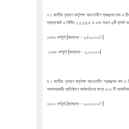
৩। জাতীয় গৃহায়ণ কর্তৃপক্ষ আওতাধীণ প্রকল্পের নাম ও ঠ
দামালকোট এ নির্মিত ১,২,৩,৪,৫ ও ৬নং ভবনে ৬টি ফ্লাট ব
১৫৪৫ বর্গফূট [জামানত - ২,৫০,০০০/-]
১৩৩৮ বর্গফূট [জামানত - ২,০০,০০০]
৪। জাতীয় গৃহায়ণ কর্তৃপক্ষ আওতাধীণ প্রকল্পের নাম ও 
আধাসরকারী প্রতিষ্ঠানে কর্মকর্তাদের জন্য ৫২০ টি আবাসিক 
১৫০০ বর্গফূট [জামানত - ২,০০,০০০/-]