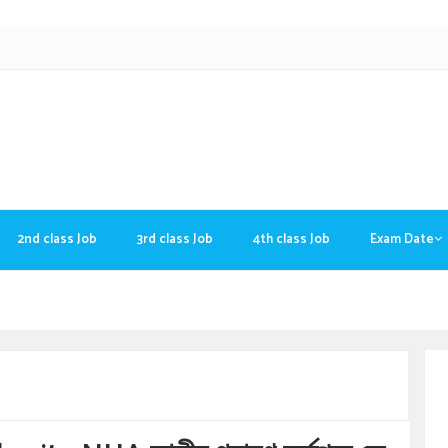
2nd class Job
3rd class Job
4th class Job
Exam Date