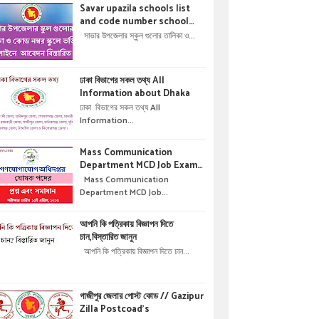
Savar upazila schools list
and code number school
admisson online application
সাভার উপজেলার স্কুল গুলোর তালিকা ও...
details !! সাভার উপজেলার স্কুল গুলোর
তালিকা ও কোড নম্বর স্কুলে ভর্তির
অনলাইনে আবেদন বিস্তারিত ।
ঢাকা বিভাগের সকল তথ্য All
Information about Dhaka
ঢাকা বিভাগের সকল তথ্য All
Information...
Mass Communication
Department MCD Job Exam
Question & solution //
Mass Communication
গণযোগাযোগ অধিদপ্তরে নিয়োগ পরীক্ষার
Department MCD Job...
প্রশ্ন এবং সমাধান
আপনি কি পত্রিকায় বিজ্ঞাপন দিতে
চান,বিস্তারিত জানুন
আপনি কি পত্রিকায় বিজ্ঞাপন দিতে চান...
গাজীপুর জেলার পোস্ট কোড // Gazipur
Zilla Postcoad's