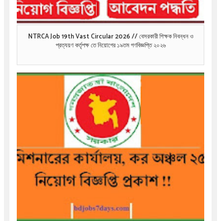
NTRCA Job 19th Vast Circular 2026 // বেসরকারী শিক্ষক নিবন্ধন ও
প্রত্যয়ণ কর্তৃপক্ষ তে নিয়োগের ১৯তম গণবিজ্ঞপ্তি ২০২৬