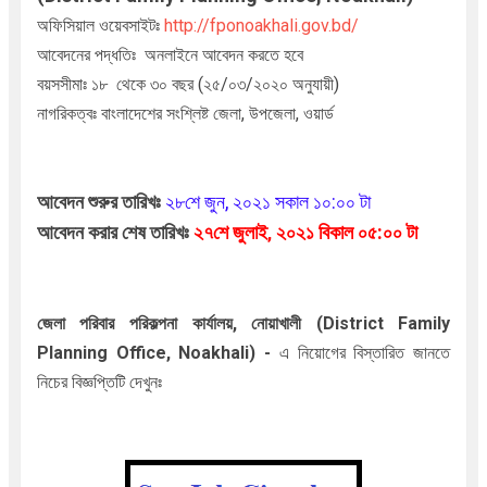
অফিসিয়াল ওয়েবসাইটঃ
http://fponoakhali.gov.bd/
আবেদনের পদ্ধতিঃ অনলাইনে
আবেদন করতে হবে
বয়সসীমাঃ ১৮ থেকে ৩০ বছর (২৫/০৩/২০২০ অনুযায়ী)
নাগরিকত্বঃ বাংলাদেশের সংশ্লিষ্ট জেলা, উপজেলা, ওয়ার্ড
আবেদন শুরুর তারিখঃ
২৮শে
জুন
, ২০২১ সকাল ১০:০০ টা
আবেদন করার শেষ তারিখঃ
২৭শে জুলাই
২০২১ বিকাল ০৫:০০ টা
,
জেলা পরিবার পরিকল্পনা কার্যালয়, নোয়াখালী (District Family
Planning Office, Noakhali)
-
এ
নিয়োগের বিস্তারিত জানতে
নিচের বিজ্ঞপ্তিটি দেখুনঃ