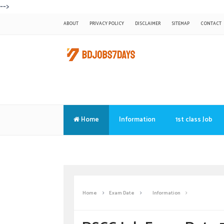
-->
ABOUT
PRIVACY POLICY
DISCLAIMER
SITEMAP
CONTACT
Home
Information
1st class Job
Translate
Home
Exam Date
Information