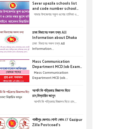
Savar upazila schools list
and code number school
admisson online application
সাভার উপজেলার স্কুল গুলোর তালিকা ও...
details !! সাভার উপজেলার স্কুল গুলোর
তালিকা ও কোড নম্বর স্কুলে ভর্তির
অনলাইনে আবেদন বিস্তারিত ।
ঢাকা বিভাগের সকল তথ্য All
Information about Dhaka
ঢাকা বিভাগের সকল তথ্য All
Information...
Mass Communication
Department MCD Job Exam
Question & solution //
Mass Communication
গণযোগাযোগ অধিদপ্তরে নিয়োগ পরীক্ষার
Department MCD Job...
প্রশ্ন এবং সমাধান
আপনি কি পত্রিকায় বিজ্ঞাপন দিতে
চান,বিস্তারিত জানুন
আপনি কি পত্রিকায় বিজ্ঞাপন দিতে চান...
গাজীপুর জেলার পোস্ট কোড // Gazipur
Zilla Postcoad's