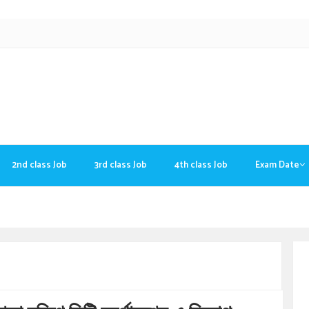
2nd class Job
3rd class Job
4th class Job
Exam Date