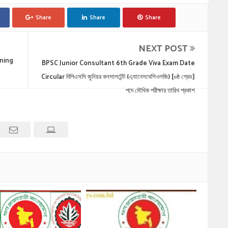
Share
Share
Share
NEXT POST
anning
BPSC Junior Consultant 6th Grade Viva Exam Date
Circular বিপিএসসি জুনিয়র কনসালটেন্ট (এ্যানেসথেশিওলজি) [৬ষ্ঠ গ্রেড]
পদে মৌখিক পরীক্ষার তারিখ প্রকাশ