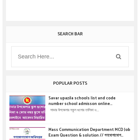
SEARCH BAR
POPULAR POSTS
Savar upazila schools list and code
number school admisson online
application details !! সাভার উপজেলার স্কুল গুলোর
সাভার উপজেলার স্কুল গুলোর তালিকা ও...
তালিকা ও কোড নম্বর স্কুলে ভর্তির অনলাইনে আবেদন বিস্তারিত
।
Mass Communication Department MCD Job
Exam Question & solution // গণযোগাযোগ