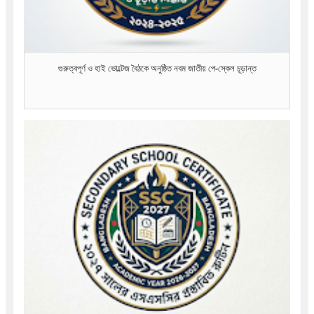
গুরুত্বপূর্ণ ও হাই ভোল্টেজ বৈঠকে অনুষ্ঠিত নবম জাতীয় পে-স্কেল চূড়ান্ত