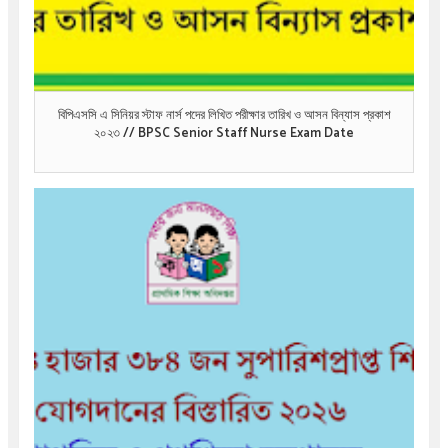
বিপিএসসি এ সিনিয়র স্টাফ নার্স পদের লিখিত পরীক্ষার তারিখ ও আসন বিন্যাস প্রকাশ
২০২৩ // BPSC Senior Staff Nurse Exam Date