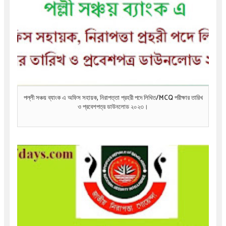
পল্লী সঞ্চয় ব্যাংক এ অফিস সহায়ক, নিরাপত্তা প্রহরী পদে লিখিত/MCQ পরীক্ষার তারিখ
ও প্রবেশপত্র ডাউনলোড ২০২৩।