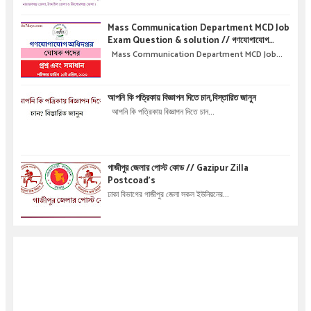
Mass Communication Department MCD Job
Exam Question & solution // গণযোগাযোগ
অধিদপ্তরে নিয়োগ পরীক্ষার প্রশ্ন এবং সমাধান
Mass Communication Department MCD Job...
আপনি কি পত্রিকায় বিজ্ঞাপন দিতে চান,বিস্তারিত জানুন
আপনি কি পত্রিকায় বিজ্ঞাপন দিতে চান...
গাজীপুর জেলার পোস্ট কোড // Gazipur Zilla
Postcoad's
ঢাকা বিভাগের গাজীপুর জেলা সকল ইউনিয়নের...