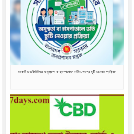
সরকারি চাকরিজীবীদের অসুস্থতা বা হাসপাতালে ভর্তির ক্ষেত্রে ছুটি নেওয়ার প্রক্রিয়া