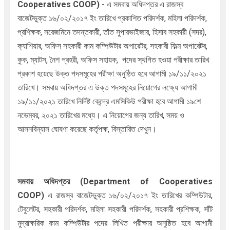
Cooperatives COOP
)
- এ
সমবায় অধিদপ্তর এ রাজস্ব
বাজেটভুক্ত ১৬/০২/২০১৭ ইং তারিখে প্রকাশিত পরিদর্শক, মহিলা পরিদর্শক,
প্রশিক্ষক, সরেজমিনে তদন্তকারী, তাঁত সুপারভাইজার, হিসাব সহকারী (সদর),
ক্যাশিয়ার, অফিস সহকারী কাম কম্পিউটার অপারেটর, সহকারী ফিল্ম অপারেটর,
কুক, ম্যাটস, নৈশ প্রহরী, অফিস সহায়ক, পদের স্থগিত হওয়া পরীক্ষার তারিখ
প্রকাশ হয়েছে উক্ত পদসমূহের পরীক্ষা অনুষ্ঠিত হবে আগামী ১৯/১১/২০২১
তারিখে। সমবায় অধিদপ্তর এ উক্ত পদসমূহের নি
য়োগের
লক্ষ্যে
আগামী
১৯/১১/২০২১ তারিখে নির্দিষ্ট কেন্দ্রে
এমসিকিউ পরীক্ষা হবে আগামী ১৯শে
নভেম্বর, ২০২১ তারিখের মধ্যে
। এ নিয়োগের জন্য তারিখ, সময় ও
আসনবিন্যাস ঘোষণা করেছে কর্তৃপক্ষ, বিস্তারিত দেখুন।
সমবায় অধিদপ্তর
(Department of Cooperatives
COOP
)
এ রাজস্ব বাজেটভুক্ত ১৬/০২/২০১৭ ইং তারিখের কম্পিউটার,
টেবুলেটর, সহকারী পরিদর্শক, মহিলা সহকারী পরিদর্শক, সহকারী প্রশিক্ষক, সাঁট
মুদ্রাক্ষরিক কাম কম্পিউটার পদের লিখিত পরীক্ষার অনুষ্ঠিত হবে আগামী