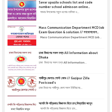
Savar upazila schools list and code
number school admisson online
application details !! সাভার উপজেলার স্কুল গুলোর
সাভার উপজেলার স্কুল গুলোর তালিকা ও...
তালিকা ও কোড নম্বর স্কুলে ভর্তির অনলাইনে আবেদন বিস্তারিত
।
Mass Communication Department MCD Job
Exam Question & solution // গণযোগাযোগ
অধিদপ্তরে নিয়োগ পরীক্ষার প্রশ্ন এবং সমাধান
Mass Communication Department MCD Job...
ঢাকা বিভাগের সকল তথ্য All Information about
Dhaka
ঢাকা বিভাগের সকল তথ্য All Information...
গাজীপুর জেলার পোস্ট কোড // Gazipur Zilla
Postcoad's
ঢাকা বিভাগের গাজীপুর জেলা সকল ইউনিয়নের...
আপনি কি পত্রিকায় বিজ্ঞাপন দিতে চান,বিস্তারিত জানুন
আপনি কি পত্রিকায় বিজ্ঞাপন দিতে চান...