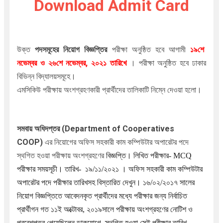
Download Admit Card
উক্ত
পদসমূহের
নিয়োগ বিজ্ঞপ্তির
পরীক্ষা অনুষ্ঠিত হবে আগামী
১৯শে
নভেম্বর ও ২৬শে নভেম্বর, ২০২১
তারিখে
। পরীক্ষা অনুষ্ঠিত হবে ঢাকার
বিভিন্ন বিদ্যালয়সমূহে।
এমসিকিউ পরীক্ষায় অংশগ্রহণকারী প্রার্থীদের তালিকাটি নিম্নে দেওয়া হলো।
সমবায় অধিদপ্তর
(Department of Cooperatives
COOP
)
এর
নিয়োগের অফিস সহকারী কাম কম্পিউটার অপারেটর পদে
স্থগিত হওয়া
পরীক্ষায় অংশগ্রহণের
বিজ্ঞপ্তি। লিখিত পরীক্ষার- MCQ
পরীক্ষার সময়সূচী। তারিখ- ১৯/১১/২০২১ । অফিস সহকারী কাম কম্পিউটার
অপারেটর পদে পরীক্ষার তারিখসহ বিস্তারিত দেখুন। ১৬/০২/২০১৭ সালের
নিয়োগ বিজ্ঞপ্তিতে আবেদনকৃত প্রার্থীদের মধ্যে পরীক্ষার জন্য নির্বাচিত
প্রার্থীগন গত ১১ই অক্টোবর, ২০১৯সালে পরীক্ষায় অংশগ্রহণের নোটিশ ও
প্রবেশপত্র পেয়েছিলেন ডাকযোগে, স্থগিত হওয়া সেই পরীক্ষার তারিখ