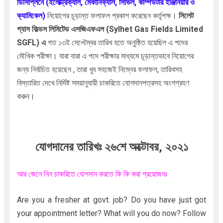
ডিসিপ্লিনে (ইলেক্ট্রিক্যাল, মেকানিক্যাল, সিভিল, কম্পিউটার ইঞ্জিনিয়ার ও
ক্যামিকেল)
নিয়োগের চূড়ান্ত ফলাফল প্রকাশ করেছেন কর্তৃপক্ষ।
সিলেট
গ্যাস ফিল্ডস লিমিটেড এসজিএফএল
(Sylhet Gas Fields Limited
SGFL) এ
গত ১৩ই সেপ্টেম্বর তারিখ হতে অনুষ্ঠিত হয়েছিল এ পদের
মৌখিক পরীক্ষা।
যারা যারা এ পদে পরীক্ষার মাধ্যমে চূড়ান্তভাবে নিয়োগের
জন্য নির্বাচিত হয়েছেন , তারা খুব সহজেই নিম্নের ফলাফল, তারিখসহ
বিস্তারিত দেখে নির্দিষ্ট সময়ানুযায়ী
চাকরিতে যোগদানপত্রসহ অংশগ্রহণ
করুন।
যোগদানের তারিখঃ ২৬শে অক্টোবর, ২০২১
আর জেনে নিন চাকরিতে যোগদান করতে কি কি করা প্রয়োজনঃ
Are you a fresher at govt. job? Do you have just got
your appointment letter? What will you do now? Follow