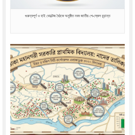
গুরুত্বপূর্ণ ও হাই ভোল্টেজ বৈঠকে অনুষ্ঠিত নবম জাতীয় পে-স্কেল চূড়ান্ত