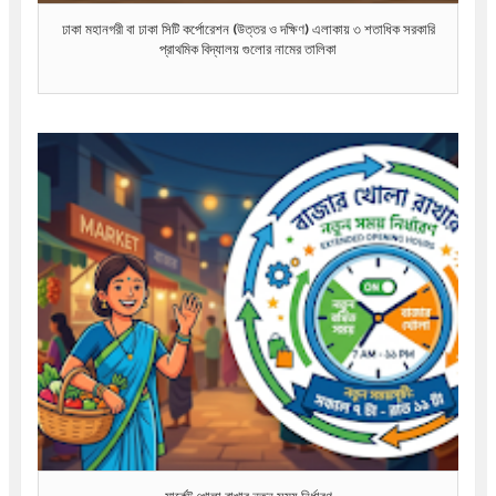
ঢাকা মহানগরী বা ঢাকা সিটি কর্পোরেশন (উত্তর ও দক্ষিণ) এলাকায় ৩ শতাধিক সরকারি
প্রাথমিক বিদ্যালয় গুলোর নামের তালিকা