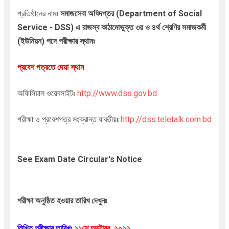
প্রতিষ্ঠানের নামঃ
সমাজসেবা অধিদপ্তর (Department of Social
Service - DSS
)
এ রাজস্ব কাঠামোভুক্ত
৩য় ও ৪র্থ শ্রেণির সমাজকর্মী
(ইউনিয়ন) পদে
পরীক্ষার স্থানঃ
প্রবেশ পত্রতে দেয়া স্থান
অফিসিয়াল ওয়েবসাইটঃ
http://www.dss.gov.bd
পরীক্ষা ও প্রবেশপত্র সংক্রান্ত যাবতীয়ঃ
http://dss.teletalk.com.bd
See Exam Date Circular's Notice
পরীক্ষা অনুষ্ঠিত হওয়ার তারিখ দেখুনঃ
লিখিত পরীক্ষার তারিখঃ
২১শে অক্টোবর,
২০২২