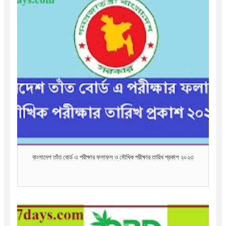
বাংলাদেশ তাঁত বোর্ড এ পরীক্ষার ফলাফল ও মৌখিক পরীক্ষার তারিখ প্রকাশ ২০২৩