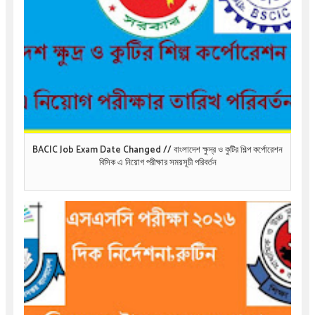
BACIC Job Exam Date Changed // বাংলাদেশ ক্ষুদ্র ও কুটির শিল্প কর্পোরেশন
বিসিক এ নিয়োগ পরীক্ষার সময়সূচী পরিবর্তন