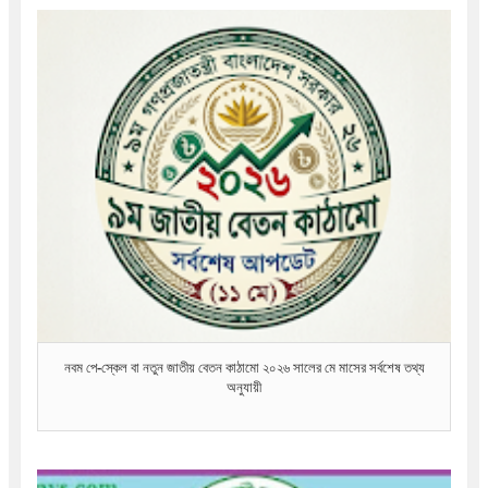
নবম পে-স্কেল বা নতুন জাতীয় বেতন কাঠামো ২০২৬ সালের মে মাসের সর্বশেষ তথ্য
অনুযায়ী