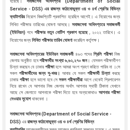
হয়েছে।
সমাজসেবা অধিদপ্তর (Department of Social
Service - DSS) এর
রাজস্ব কাঠামোভুক্ত
৩য় ও ৪র্থ শ্রেণির বিভিন্ন
ক্যাটাগরির
নিয়োগ বিজ্ঞপ্তিটি প্রকাশিত হয়েছিল আগেই। এ নিয়োগের জন্য
লিখিত পরীক্ষার তারিখের ঘোষণা আসছে।
সমাজসেবা অধিদপ্তরে সমাজকর্মী
(ইউনিয়ন)
পদে
পরীক্ষার নতুন নোটিশ প্রকাশ হয়েছে
, ২০২২ তারিখে।
এ
নিয়োগের জন্য
লিখিত পরীক্ষার তারিখ ঘোষণা
করেছিল কর্তৃপক্ষ।
সমাজসেবা অধিদপ্তরের ইউনিয়ন সমাজকর্মী
 ৪৬৩ পদের 
প্রিলি পরীক্ষা
 নিজ 
জেলায় অনুষ্ঠিত হবে 
পরীক্ষার্থীর সংখ্যা ৬,৬২,২৭০ জন
। যেসকল পরীক্ষার্থীগণ 
চিন্তা করছেন যে ঢাকায় 
পরীক্ষা
 হলে আমরা অংশ গ্রহণ করিতে পারিব না ।সে 
সকল 
পরীক্ষার্থীদের জন্য সু-খবর।
 আবার যে সকল 
পরীক্ষার্থী চিন্তা
 করছে 
ঢাকায় 
পরীক্ষা 
হলে ভালো হবে সে 
সকল পরীক্ষার্থীরা
 আগে থেকেই প্রিপারেশন 
নিয়ে রাখেন যে আপনার নিজ জেলায় অর্থাৎ আপনার স্থায়ী ঠিকানা যেখানে 
আছে সে জেলাতে আপনাকে পরীক্ষা দিতে হবে অন্যকোথাও 
আপনার পরীক্ষা 
দেওয়ার সুযোগ
 থাকবেনা ।
সমাজসেবা অধিদপ্তর (Department of Social Service -
DSS
)
এর
রাজস্ব কাঠামোভুক্ত ৩য় ও ৪র্থ শ্রেণির বিভিন্ন
ক্যাটাগরির
আবেদনকারীদের সকল আবেদন প্রক্রিয়া সম্পন্ন হয়েছে। এ সকল