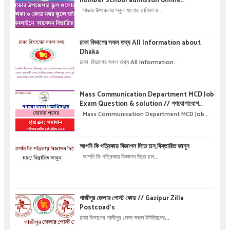
number school admisson online
application details !! সাভার উপজেলার স্কুল গুলোর
সাভার উপজেলার স্কুল গুলোর তালিকা ও...
তালিকা ও কোড নম্বর স্কুলে ভর্তির অনলাইনে আবেদন বিস্তারিত
।
ঢাকা বিভাগের সকল তথ্য All Information about
Dhaka
ঢাকা বিভাগের সকল তথ্য All Information...
Mass Communication Department MCD Job
Exam Question & solution // গণযোগাযোগ
অধিদপ্তরে নিয়োগ পরীক্ষার প্রশ্ন এবং সমাধান
Mass Communication Department MCD Job...
আপনি কি পত্রিকায় বিজ্ঞাপন দিতে চান,বিস্তারিত জানুন
আপনি কি পত্রিকায় বিজ্ঞাপন দিতে চান...
গাজীপুর জেলার পোস্ট কোড // Gazipur Zilla
Postcoad's
ঢাকা বিভাগের গাজীপুর জেলা সকল ইউনিয়নের...