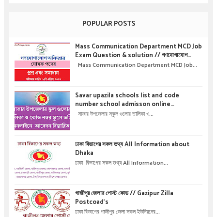
POPULAR POSTS
Mass Communication Department MCD Job
Exam Question & solution // গণযোগাযোগ
অধিদপ্তরে নিয়োগ পরীক্ষার প্রশ্ন এবং সমাধান
Mass Communication Department MCD Job...
Savar upazila schools list and code
number school admisson online
application details !! সাভার উপজেলার স্কুল গুলোর
সাভার উপজেলার স্কুল গুলোর তালিকা ও...
তালিকা ও কোড নম্বর স্কুলে ভর্তির অনলাইনে আবেদন বিস্তারিত
।
ঢাকা বিভাগের সকল তথ্য All Information about
Dhaka
ঢাকা বিভাগের সকল তথ্য All Information...
গাজীপুর জেলার পোস্ট কোড // Gazipur Zilla
Postcoad's
ঢাকা বিভাগের গাজীপুর জেলা সকল ইউনিয়নের...