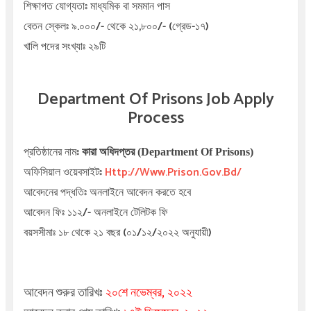
শিক্ষাগত যোগ্যতাঃ মাধ্যমিক বা সমমান পাস
বেতন স্কেলঃ ৯.০০০/- থেকে ২১,৮০০/- (গ্রেড-১৭)
খালি পদের সংখ্যাঃ ২৯টি
Department Of Prisons Job Apply
Process
প্রতিষ্ঠানের নামঃ
কারা অধিদপ্তর (Department Of Prisons)
অফিসিয়াল ওয়েবসাইটঃ
Http://www.prison.gov.bd/
আবেদনের পদ্ধতিঃ অনলাইনে আবেদন করতে হবে
আবেদন ফিঃ ১১২/- অনলাইনে টেলিটক ফি
বয়সসীমাঃ ১৮ থেকে ২১ বছর (০১/১২/২০২২ অনুযায়ী)
আবেদন শুরুর তারিখঃ
২০শে নভেম্বর,
২০২২