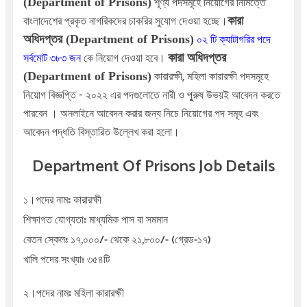
(Department of Prisons)
শূণ্য পদসমূহে নিয়োগের নিমিত্তে
কারা
বাংলাদেশের প্রকৃত নাগরিকদের চাকরির সুযোগ দেওয়া হচ্ছে।
অধিদপ্তর (Department of Prisons)
০২ টি ক্যাটাগরির পদে
কারা অধিদপ্তর
সর্বমোট ৩৮৩ জন
কে নিয়োগ দেওয়া হবে।
(Department of Prisons)
কারারক্ষী, মহিলা কারারক্ষী পদসমূহে
নিয়োগ বিজ্ঞপ্তি - ২০২২ এর পদগুলোতে নারী ও পুুরুষ উভয়ই আবেদন করতে
পারবেন । অনলাইনে আবেদন করার জন্য নিচে নিয়োগের পদ সমূহ এবং
আবেদন পদ্ধতি বিস্তারিত উল্লেখ করা হলো।
Department Of Prisons Job Details
১।পদের নামঃ
কারারক্ষী
শিক্ষাগত যোগ্যতাঃ মাধ্যমিক পাস বা সমমান
বেতন স্কেলঃ ১৭,০০০/- থেকে ২১,৮০০/- (গ্রেড-১৭)
খালি পদের সংখ্যাঃ ৩৫৪টি
২।পদের নামঃ
মহিলা কারারক্ষী