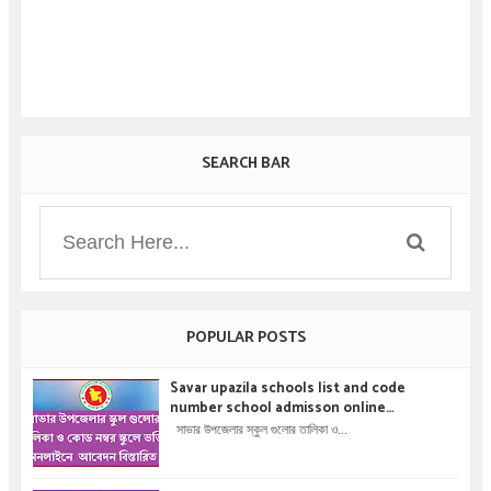
SEARCH BAR
POPULAR POSTS
Savar upazila schools list and code
number school admisson online
application details !! সাভার উপজেলার স্কুল গুলোর
সাভার উপজেলার স্কুল গুলোর তালিকা ও...
তালিকা ও কোড নম্বর স্কুলে ভর্তির অনলাইনে আবেদন বিস্তারিত
।