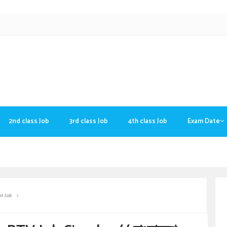
2nd class Job
3rd class Job
4th class Job
Exam Date
t Job