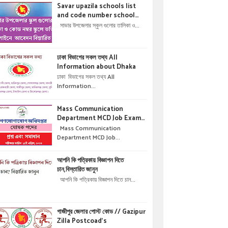
Savar upazila schools list
and code number school
admisson online application
সাভার উপজেলার স্কুল গুলোর তালিকা ও...
details !! সাভার উপজেলার স্কুল গুলোর
তালিকা ও কোড নম্বর স্কুলে ভর্তির
অনলাইনে আবেদন বিস্তারিত ।
ঢাকা বিভাগের সকল তথ্য All
Information about Dhaka
ঢাকা বিভাগের সকল তথ্য All
Information...
Mass Communication
Department MCD Job Exam
Question & solution //
Mass Communication
গণযোগাযোগ অধিদপ্তরে নিয়োগ পরীক্ষার
Department MCD Job...
প্রশ্ন এবং সমাধান
আপনি কি পত্রিকায় বিজ্ঞাপন দিতে
চান,বিস্তারিত জানুন
আপনি কি পত্রিকায় বিজ্ঞাপন দিতে চান...
গাজীপুর জেলার পোস্ট কোড // Gazipur
Zilla Postcoad's