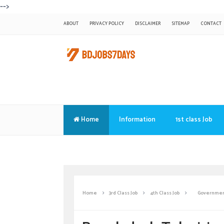
-->
ABOUT
PRIVACY POLICY
DISCLAIMER
SITEMAP
CONTACT
Home
Information
1st class Job
Translate
Home
3rd Class Job
4th Class Job
Governmen