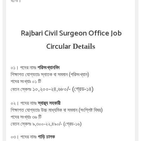
হলো।
Rajbari Civil Surgeon Office Job
Circular
Details
পরিসংখ্যানবিদ
০১। পদের নামঃ
শিক্ষাগত যোগ্যতাঃ স্নাতক বা সমমান (পরিসংখ্যান)
পদের সংখ্যাঃ ০১ টি
১০,২০০-২৪,৬৮০/- (গ্রেড-১৪)
বেতন স্কেলঃ 
স্বাস্থ্য সহকারী
০২। পদের নামঃ
শিক্ষাগত যোগ্যতাঃ উচ্চ মাধ্যমিক বা সমমান (সংশ্লিষ্ট বিষয়)
পদের সংখ্যাঃ ৩৬ টি
বেতন স্কেলঃ ৯,৩০০-২২,৪৯০/- (গ্রেড-১৬)
গাড়ি চালক
০৩। পদের নামঃ