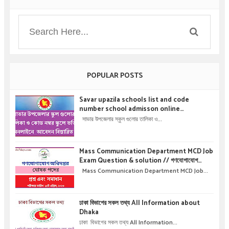
POPULAR POSTS
Savar upazila schools list and code
number school admisson online
application details !! সাভার উপজেলার স্কুল গুলোর
সাভার উপজেলার স্কুল গুলোর তালিকা ও...
তালিকা ও কোড নম্বর স্কুলে ভর্তির অনলাইনে আবেদন বিস্তারিত
।
Mass Communication Department MCD Job
Exam Question & solution // গণযোগাযোগ
অধিদপ্তরে নিয়োগ পরীক্ষার প্রশ্ন এবং সমাধান
Mass Communication Department MCD Job...
ঢাকা বিভাগের সকল তথ্য All Information about
Dhaka
ঢাকা বিভাগের সকল তথ্য All Information...