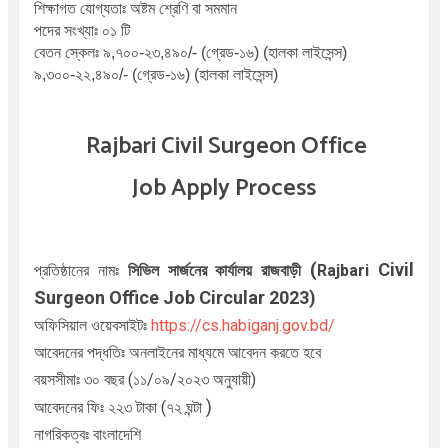
শিক্ষাগত যোগ্যতাঃ অষ্টম শ্রেণি বা সমমান
পদের সংখ্যাঃ ০১ টি
বেতন স্কেলঃ ৯,৭০০-২৩,৪৯০/- (গ্রেড-১৬) (হালকা লাইসেন্স)
৯,৩০০-২২,৪৯০/- (গ্রেড-১৬) (হালকা লাইসেন্স)
Rajbari Civil Surgeon Office
Job
Apply Process
(
Civil
প্রতিষ্ঠানের নামঃ
সিভিল সার্জনের
কার্যালয়
রা
জবা
ড়ী
Rajbari
Surgeon Office Job Circular 2023)
অফিসিয়াল ওয়েবসাইটঃ
https://cs.habiganj.gov.bd/
আবেদনের পদ্ধতিঃ অনলাইনের মাধ্যমে
আবেদন করতে হবে
বয়সসীমাঃ ৩০ বছর (১১/০৯/২০২৩ অনুযায়ী)
)
আবেদনের ফিঃ ২২৩ টাকা (৭২ ঘন্টা
নাগরিকত্বঃ বাংলাদেশি