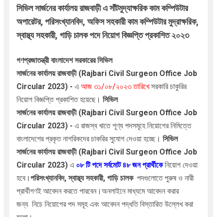
সিভিল সার্জনের 
কার্যালয়
রা
জবা
ড়ী
 এ 
সাঁটমুদ্যাক্ষরিক কাম কম্পিউটার 
অপারেটর, 
পরিসংখ্যানবিদ, 
অফিস সহকারী কাম কম্পিউটার মুদ্রাক্ষরিক, 
স্বাস্থ্য সহকারী, 
গাড়ি চালক পদে 
নিয়োগ বিজ্ঞপ্তি প্রকাশিত
২০২৩
গণপ্রজাতন্ত্রী বাংলাদেশ সরকারের সিভিল
সার্জনের
কার্যালয়
রা
জবা
ড়ী
(Rajbari Civil Surgeon Office Job
Circular 2023)
-
এ
আজ ৩১
/০৮/২০২৩ তারিখে
সরকারি চাকুরির
নিয়োগ বিজ্ঞপ্তি প্রকাশিত হয়েছে।
সিভিল
সার্জনের
কার্যালয়
রা
জবা
ড়ী
(Rajbari Civil Surgeon Office Job
Circular 2023)
-
এ রাজস্ব খাতে
শূণ্য পদসমূহে নিয়োগের নিমিত্তে
বাংলাদেশের প্রকৃত নাগরিকদের চাকরির সুযোগ দেওয়া হচ্ছে।
সিভিল
সার্জনের
কার্যালয়
রা
জবা
ড়ী
(Rajbari Civil Surgeon Office Job
Circular 2023)
এ
০৮
টি পদে সর্বমোট ৪৮ জন প্রার্থীকে
নিয়োগ দেওয়া
হবে।
পরিসংখ্যানবিদ,
স্বাস্থ্য সহকারী, 
গাড়ি চালক
পদগুলোতে পুরুষ ও নারী
প্রার্থীগণই আবেদন করতে পারবেন।অনলাইনে মাধ্যমে আবেদন করার
জন্য
নিচে নিয়োগের পদ সমূহ এবং আবেদন পদ্ধতি বিস্তারিত উল্লেখ করা