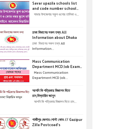
Savar upazila schools list
and code number school
admisson online application
সাভার উপজেলার স্কুল গুলোর তালিকা ও...
details !! সাভার উপজেলার স্কুল গুলোর
তালিকা ও কোড নম্বর স্কুলে ভর্তির
অনলাইনে আবেদন বিস্তারিত ।
ঢাকা বিভাগের সকল তথ্য All
Information about Dhaka
ঢাকা বিভাগের সকল তথ্য All
Information...
Mass Communication
Department MCD Job Exam
Question & solution //
Mass Communication
গণযোগাযোগ অধিদপ্তরে নিয়োগ পরীক্ষার
Department MCD Job...
প্রশ্ন এবং সমাধান
আপনি কি পত্রিকায় বিজ্ঞাপন দিতে
চান,বিস্তারিত জানুন
আপনি কি পত্রিকায় বিজ্ঞাপন দিতে চান...
গাজীপুর জেলার পোস্ট কোড // Gazipur
Zilla Postcoad's