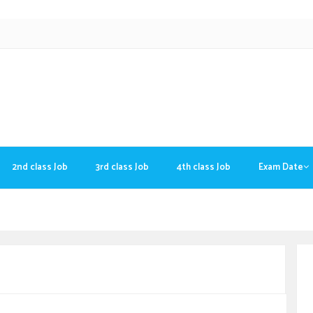
2nd class Job
3rd class Job
4th class Job
Exam Date