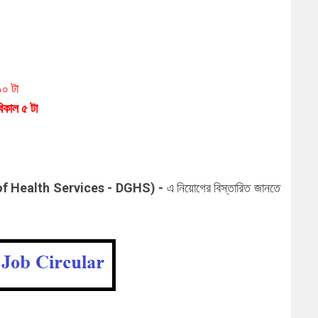
০ টা
িকাল ৫ টা
of Health Services - DGHS
)
-
এ
নিয়োগের বিস্তারিত জানতে