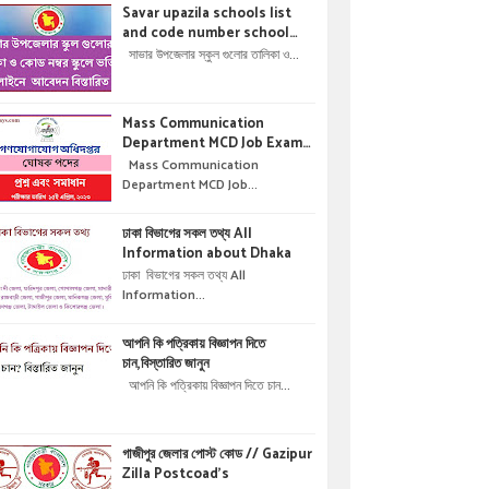
Savar upazila schools list
and code number school
admisson online application
সাভার উপজেলার স্কুল গুলোর তালিকা ও...
details !! সাভার উপজেলার স্কুল গুলোর
তালিকা ও কোড নম্বর স্কুলে ভর্তির
অনলাইনে আবেদন বিস্তারিত ।
Mass Communication
Department MCD Job Exam
Question & solution //
Mass Communication
গণযোগাযোগ অধিদপ্তরে নিয়োগ পরীক্ষার
Department MCD Job...
প্রশ্ন এবং সমাধান
ঢাকা বিভাগের সকল তথ্য All
Information about Dhaka
ঢাকা বিভাগের সকল তথ্য All
Information...
আপনি কি পত্রিকায় বিজ্ঞাপন দিতে
চান,বিস্তারিত জানুন
আপনি কি পত্রিকায় বিজ্ঞাপন দিতে চান...
গাজীপুর জেলার পোস্ট কোড // Gazipur
Zilla Postcoad's