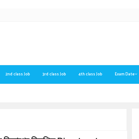
2nd class Job
3rd class Job
4th class Job
Exam Date