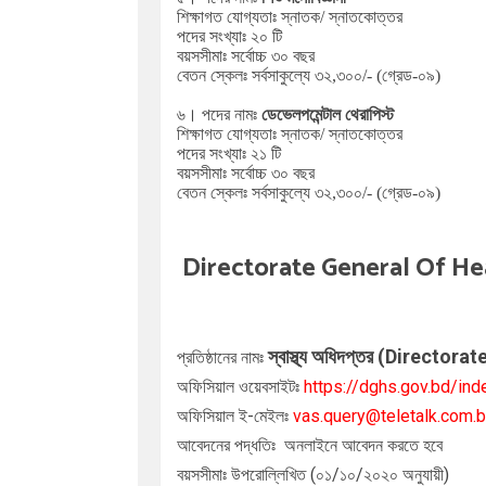
শিক্ষাগত যোগ্যতাঃ
স্নাতক/ স্নাতকোত্তর
পদের সংখ্যাঃ ২০ টি
বয়সসীমাঃ সর্বোচ্চ ৩০ বছর
বেতন স্কেলঃ
সর্বসাকুল্যে
৩২,৩০০
/- (গ্রেড-০৯)
৬। পদের নামঃ
ডেভেলপমেন্টাল থেরাপিস্ট
শিক্ষাগত যোগ্যতাঃ
স্নাতক/ স্নাতকোত্তর
পদের সংখ্যাঃ ২১ টি
বয়সসীমাঃ সর্বোচ্চ ৩০ বছর
বেতন স্কেলঃ
সর্বসাকুল্যে
৩২,৩০০
/- (গ্রেড-০৯)
Directorate General Of He
স্বাস্থ্য অধিদপ্তর (
Directorat
প্রতিষ্ঠানের নামঃ
অফিসিয়াল ওয়েবসাইটঃ
https://dghs.gov.bd/ind
অফিসিয়াল ই-মেইলঃ
vas.query@teletalk.com.
আবেদনের পদ্ধতিঃ অনলাইনে
আবেদন করতে হবে
বয়সসীমাঃ উপরোল্লিখিত (০১/১০/২০২০ অনুযায়ী)