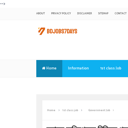
-->
ABOUT
PRIVACY POLICY
DISCLAIMER
SITEMAP
CONTACT
Home
Information
1st class Job
Translate
Home
1st class job
Government Job