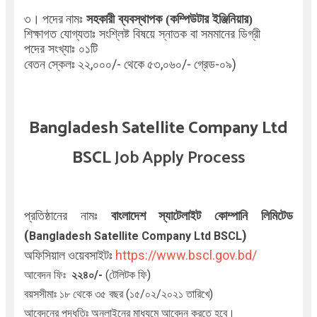
৩। পদের নামঃ
সহকারী ব্যবস্থাপক (কম্পিউটার ইঞ্জিনিয়ার)
শিক্ষাগত যোগ্যতাঃ
সংশ্লিষ্ট বিষয়ে স্নাতক বা সমমানের ডিগ্রী
পদের সংখ্যাঃ ০১টি
বেতন স্কেলঃ
২২
,০০০/- থেকে ৫৩,০৬০/- গ্রেড-০৯)
Bangladesh Satellite Company Ltd
BSCL
Job Apply Process
প্রতিষ্ঠানের নামঃ
বাংলাদেশ স্যাটেলাইট কোম্পানি লিমিটেড
(
)
Bangladesh Satellite Company Ltd BSCL
অফিসিয়াল ওয়েবসাইটঃ
https://www.bscl.gov.bd/
আবেদন ফিঃ
২২৪০/-
(টেলিটক ফি)
বয়সসীমাঃ ১৮ থেকে ৩৫ বছর (১৫/০২/২০২১ তারিখে)
আবেদনের পদ্ধতিঃ অনলাইনের মাধ্যমে আবেদন করতে হবে।