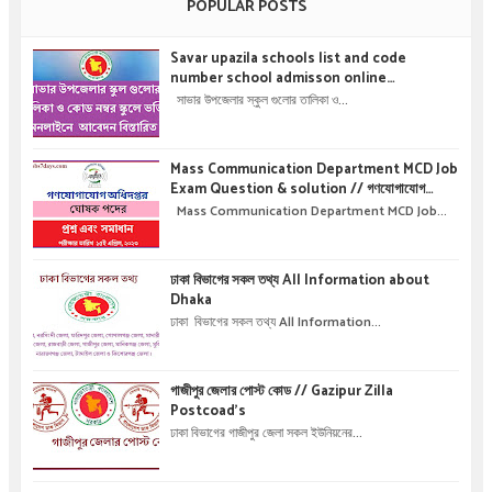
POPULAR POSTS
Savar upazila schools list and code
number school admisson online
application details !! সাভার উপজেলার স্কুল গুলোর
সাভার উপজেলার স্কুল গুলোর তালিকা ও...
তালিকা ও কোড নম্বর স্কুলে ভর্তির অনলাইনে আবেদন বিস্তারিত
।
Mass Communication Department MCD Job
Exam Question & solution // গণযোগাযোগ
অধিদপ্তরে নিয়োগ পরীক্ষার প্রশ্ন এবং সমাধান
Mass Communication Department MCD Job...
ঢাকা বিভাগের সকল তথ্য All Information about
Dhaka
ঢাকা বিভাগের সকল তথ্য All Information...
গাজীপুর জেলার পোস্ট কোড // Gazipur Zilla
Postcoad's
ঢাকা বিভাগের গাজীপুর জেলা সকল ইউনিয়নের...