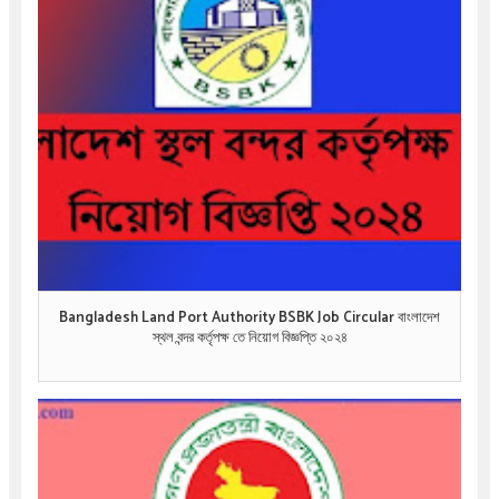
Bangladesh Land Port Authority BSBK Job Circular বাংলাদেশ
স্থল বন্দর কর্তৃপক্ষ তে নিয়োগ বিজ্ঞপ্তি ২০২৪