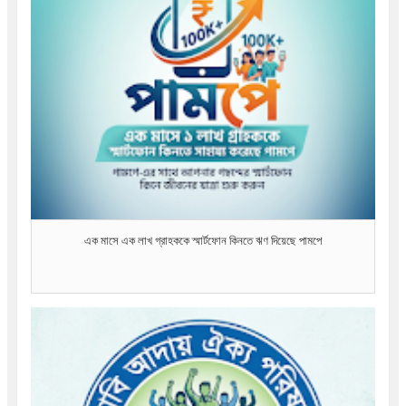
এক মাসে এক লাখ গ্রাহককে স্মার্টফোন কিনতে ঋণ দিয়েছে পামপে