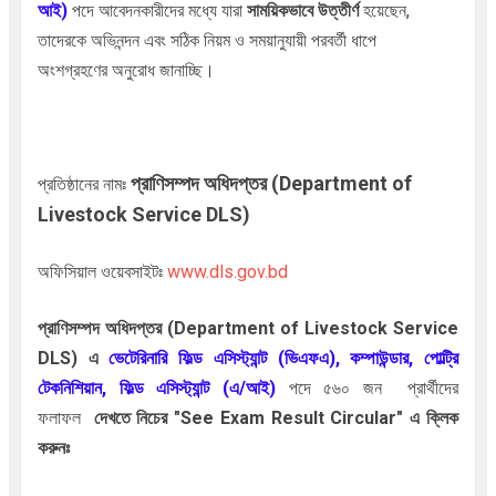
আই)
পদে
আবেদনকারীদের মধ্যে যারা
সাময়িকভাবে
উত্তীর্ণ
হয়েছেন,
তাদেরকে অভিনন্দন এবং সঠিক নিয়ম ও সময়ানুযায়ী
পরবর্তী ধাপে
অংশগ্রহণের
অনুরোধ জানাচ্ছি।
প্রাণিসম্পদ
অধিদপ্তর (Department of
প্রতিষ্ঠানের নামঃ
Livestock Service DLS)
অফিসিয়াল ওয়েবসাইটঃ
www.dls.gov.bd
প্রাণিসম্পদ
অধিদপ্তর (Department of Livestock Service
DLS)
এ
ভেটেরিনারি ফিল্ড এসিস্ট্যান্ট (ভিএফএ), কম্পাউন্ডার, পোল্ট্রি
টেকনিশিয়ান, ফিল্ড এসিস্ট্যান্ট (এ/আই)
পদে ৫৬০ জন প্রার্থীদের
ফলাফল
দেখতে নিচের "See Exam Result Circular" ‍এ ক্লিক
করুনঃ