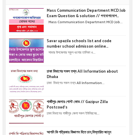
Mass Communication Department MCD Job
Exam Question & solution // গণযোগাযোগ
অধিদপ্তরে নিয়োগ পরীক্ষার প্রশ্ন এবং সমাধান
Mass Communication Department MCD Job...
Savar upazila schools list and code
number school admisson online
application details !! সাভার উপজেলার স্কুল গুলোর
সাভার উপজেলার স্কুল গুলোর তালিকা ও...
তালিকা ও কোড নম্বর স্কুলে ভর্তির অনলাইনে আবেদন বিস্তারিত
।
ঢাকা বিভাগের সকল তথ্য All Information about
Dhaka
ঢাকা বিভাগের সকল তথ্য All Information...
গাজীপুর জেলার পোস্ট কোড // Gazipur Zilla
Postcoad's
ঢাকা বিভাগের গাজীপুর জেলা সকল ইউনিয়নের...
আপনি কি পত্রিকায় বিজ্ঞাপন দিতে চান,বিস্তারিত জানুন