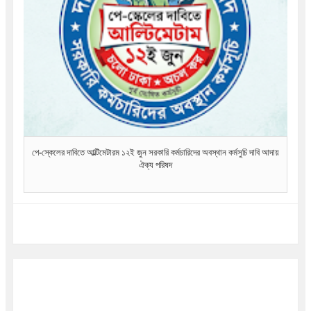
পে-স্কেলের দাবিতে আল্টিমেটারম ১২ই জুন সরকারি কর্মচারিদের অবস্থান কর্মসুচি দাবি আদায়
ঐক্য পরিষদ