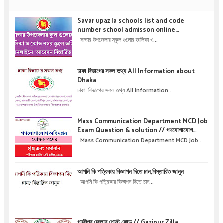
Savar upazila schools list and code
number school admisson online
application details !! সাভার উপজেলার স্কুল গুলোর
সাভার উপজেলার স্কুল গুলোর তালিকা ও...
তালিকা ও কোড নম্বর স্কুলে ভর্তির অনলাইনে আবেদন বিস্তারিত
।
ঢাকা বিভাগের সকল তথ্য All Information about
Dhaka
ঢাকা বিভাগের সকল তথ্য All Information...
Mass Communication Department MCD Job
Exam Question & solution // গণযোগাযোগ
অধিদপ্তরে নিয়োগ পরীক্ষার প্রশ্ন এবং সমাধান
Mass Communication Department MCD Job...
আপনি কি পত্রিকায় বিজ্ঞাপন দিতে চান,বিস্তারিত জানুন
আপনি কি পত্রিকায় বিজ্ঞাপন দিতে চান...
গাজীপুর জেলার পোস্ট কোড // Gazipur Zilla