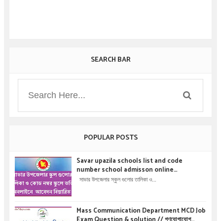
SEARCH BAR
POPULAR POSTS
Savar upazila schools list and code
number school admisson online
application details !! সাভার উপজেলার স্কুল গুলোর
সাভার উপজেলার স্কুল গুলোর তালিকা ও...
তালিকা ও কোড নম্বর স্কুলে ভর্তির অনলাইনে আবেদন বিস্তারিত
।
Mass Communication Department MCD Job
Exam Question & solution // গণযোগাযোগ