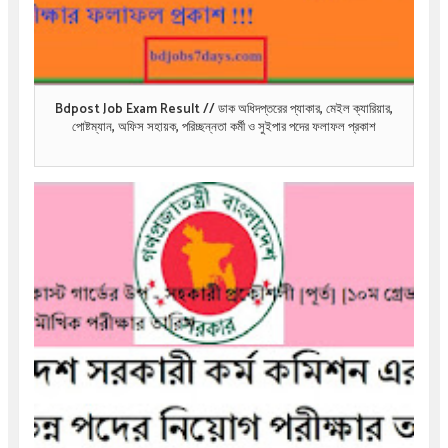
Bdpost Job Exam Result // ডাক অধিদপ্তরের প্যাকার, মেইল ক্যারিয়ার,
পোষ্টম্যান, অফিস সহায়ক, পরিচ্ছন্নতা কর্মী ও সুইপার পদের ফলাফল প্রকাশ