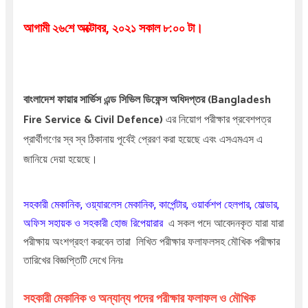
আগামী ২৬শে অক্টোবর, ২০২১ সকাল ৮:০০ টা।
বাংলাদেশ ফায়ার সার্ভিস এন্ড সিভিল ডিফেন্স অধিদপ্তর
(Bangladesh
Fire Service & Civil Defence)
এর নিয়োগ পরীক্ষার প্রবেশপত্র
প্রার্থীগণের স্ব স্ব ঠিকানায় পূর্বেই প্রেরণ করা হয়েছে এবং এসএমএস এ
জানিয়ে দেয়া হয়েছে।
সহকারী মেকানিক
, ওয়্যারলেস মেকানিক, কার্পেন্টার, ওয়ার্কশপ হেলপার, মোল্ডার,
অফিস সহায়ক ও সহকারী হোজ রিপেয়ারার
এ সকল পদে আবেদনকৃত যারা যারা
পরীক্ষায় অংশগ্রহণ করবেন তারা লিখিত পরীক্ষার ফলাফলসহ মৌখিক পরীক্ষার
তারিখের বিজ্ঞপ্তিটি দেখে নিনঃ
সহকারী মেকানিক ও অন্যান্য পদের পরীক্ষার ফলাফল ও মৌখিক