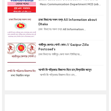
অধিদপ্তরে নিয়োগ পরীক্ষার প্রশ্ন এবং সমাধান
Mass Communication Department MCD Job...
ঢাকা বিভাগের সকল তথ্য All Information about
Dhaka
ঢাকা বিভাগের সকল তথ্য All Information...
গাজীপুর জেলার পোস্ট কোড // Gazipur Zilla
Postcoad's
ঢাকা বিভাগের গাজীপুর জেলা সকল ইউনিয়নের...
আপনি কি পত্রিকায় বিজ্ঞাপন দিতে চান,বিস্তারিত জানুন
আপনি কি পত্রিকায় বিজ্ঞাপন দিতে চান...