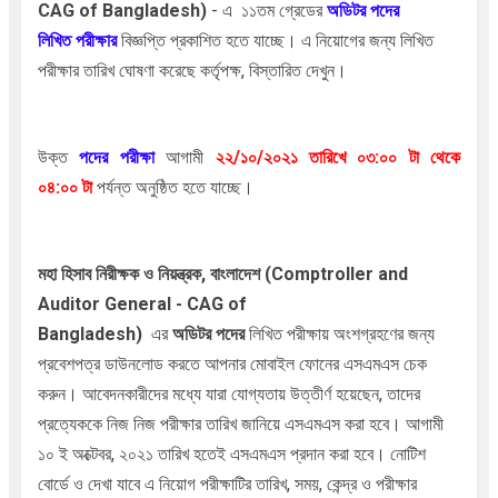
CAG of Bangladesh)
- এ ১১তম গ্রেডের
অডিটর
পদের
লিখিত
পরীক্ষার
বিজ্ঞপ্তি প্রকাশিত হতে যাচ্ছে। এ নিয়োগের জন্য লিখিত
পরীক্ষার তারিখ ঘোষণা করেছে কর্তৃপক্ষ, বিস্তারিত দেখুন।
উক্ত
পদের
পরীক্ষা
আগামী
২২
/১০/২০২১
তারিখে
০৩
:০০ টা থেকে
০৪:০০
টা
পর্যন্ত অনুষ্ঠিত হতে যাচ্ছে।
মহা হিসাব নিরীক্ষক ও নিয়ন্ত্রক, বাংলাদেশ (Comptroller and
Auditor General - CAG of
Bangladesh)
এর
অডিটর পদের
লিখিত
পরীক্ষায় অংশগ্রহণের জন্য
প্রবেশপত্র ডাউনলোড করতে আপনার মোবাইল ফোনের এসএমএস চেক
করুন। আবেদনকারীদের মধ্যে যারা যোগ্যতায় উত্তীর্ণ হয়েছেন, তাদের
প্রত্যেককে নিজ নিজ পরীক্ষার তারিখ জানিয়ে এসএমএস করা হবে। আগামী
১০ ই অক্টেবর, ২০২১ তারিখ হতেই এসএমএস প্রদান করা হবে। নোটিশ
বোর্ডে ও দেখা যাবে এ নিয়োগ পরীক্ষাটির তারিখ, সময়, কেন্দ্র ও পরীক্ষার