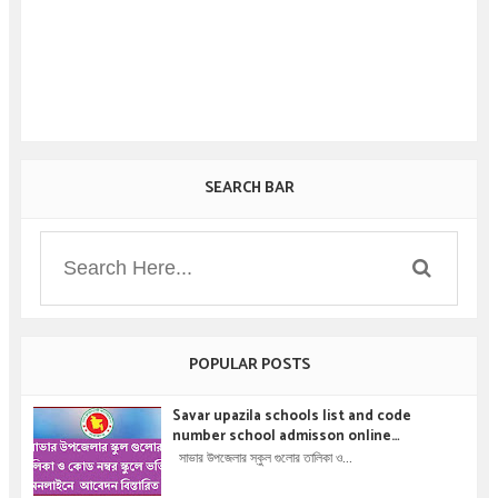
SEARCH BAR
POPULAR POSTS
Savar upazila schools list and code
number school admisson online
application details !! সাভার উপজেলার স্কুল গুলোর
সাভার উপজেলার স্কুল গুলোর তালিকা ও...
তালিকা ও কোড নম্বর স্কুলে ভর্তির অনলাইনে আবেদন বিস্তারিত
।