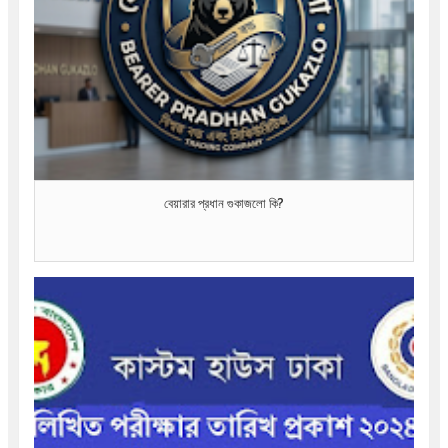
বেয়ারার প্রধান গুকাজলো কি?