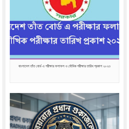
বাংলাদেশ তাঁত বোর্ড এ পরীক্ষার ফলাফল ও মৌখিক পরীক্ষার তারিখ প্রকাশ ২০২৩