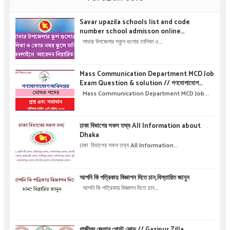
Savar upazila schools list and code
number school admisson online
application details !! সাভার উপজেলার স্কুল গুলোর
সাভার উপজেলার স্কুল গুলোর তালিকা ও...
তালিকা ও কোড নম্বর স্কুলে ভর্তির অনলাইনে আবেদন বিস্তারিত
।
Mass Communication Department MCD Job
Exam Question & solution // গণযোগাযোগ
অধিদপ্তরে নিয়োগ পরীক্ষার প্রশ্ন এবং সমাধান
Mass Communication Department MCD Job...
ঢাকা বিভাগের সকল তথ্য All Information about
Dhaka
ঢাকা বিভাগের সকল তথ্য All Information...
আপনি কি পত্রিকায় বিজ্ঞাপন দিতে চান,বিস্তারিত জানুন
আপনি কি পত্রিকায় বিজ্ঞাপন দিতে চান...
গাজীপুর জেলার পোস্ট কোড // Gazipur Zilla