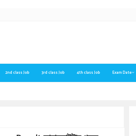
2nd class Job
3rd class Job
4th class Job
Exam Date