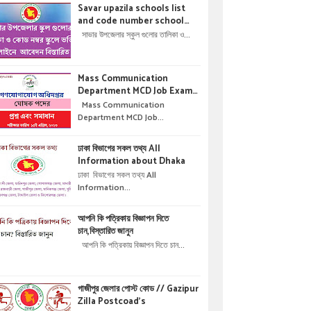
Savar upazila schools list
and code number school
admisson online application
সাভার উপজেলার স্কুল গুলোর তালিকা ও...
details !! সাভার উপজেলার স্কুল গুলোর
তালিকা ও কোড নম্বর স্কুলে ভর্তির
অনলাইনে আবেদন বিস্তারিত ।
Mass Communication
Department MCD Job Exam
Question & solution //
Mass Communication
গণযোগাযোগ অধিদপ্তরে নিয়োগ পরীক্ষার
Department MCD Job...
প্রশ্ন এবং সমাধান
ঢাকা বিভাগের সকল তথ্য All
Information about Dhaka
ঢাকা বিভাগের সকল তথ্য All
Information...
আপনি কি পত্রিকায় বিজ্ঞাপন দিতে
চান,বিস্তারিত জানুন
আপনি কি পত্রিকায় বিজ্ঞাপন দিতে চান...
গাজীপুর জেলার পোস্ট কোড // Gazipur
Zilla Postcoad's