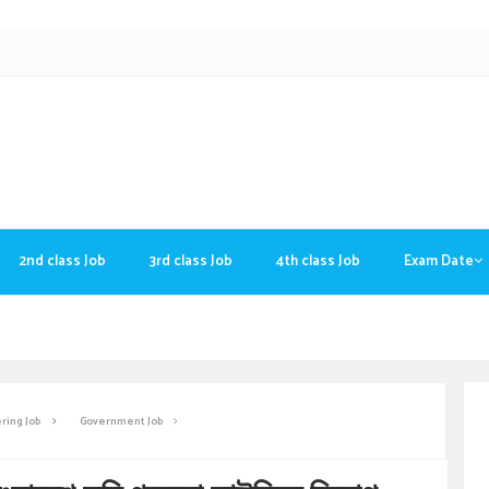
2nd class Job
3rd class Job
4th class Job
Exam Date
ring Job
Government Job