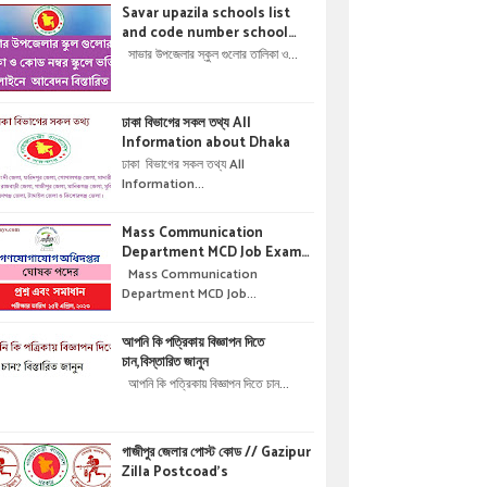
Savar upazila schools list
and code number school
admisson online application
সাভার উপজেলার স্কুল গুলোর তালিকা ও...
details !! সাভার উপজেলার স্কুল গুলোর
তালিকা ও কোড নম্বর স্কুলে ভর্তির
অনলাইনে আবেদন বিস্তারিত ।
ঢাকা বিভাগের সকল তথ্য All
Information about Dhaka
ঢাকা বিভাগের সকল তথ্য All
Information...
Mass Communication
Department MCD Job Exam
Question & solution //
Mass Communication
গণযোগাযোগ অধিদপ্তরে নিয়োগ পরীক্ষার
Department MCD Job...
প্রশ্ন এবং সমাধান
আপনি কি পত্রিকায় বিজ্ঞাপন দিতে
চান,বিস্তারিত জানুন
আপনি কি পত্রিকায় বিজ্ঞাপন দিতে চান...
গাজীপুর জেলার পোস্ট কোড // Gazipur
Zilla Postcoad's