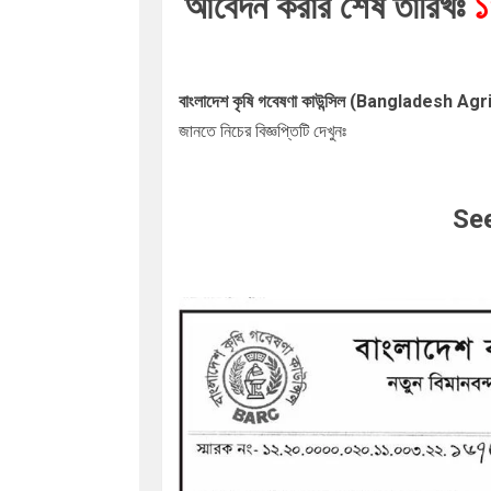
আবেদন করার শেষ তারিখঃ
১৪
বাংলাদেশ কৃষি গবেষণা কাউন্সিল (Banglades
জানতে নিচের বিজ্ঞপ্তিটি দেখুনঃ
See