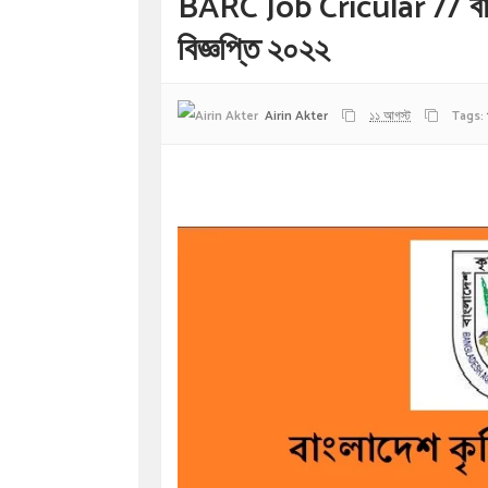
BARC Job Cricular // বাংল
বিজ্ঞপ্তি ২০২২
Airin Akter
১১ আগস্ট
Tags: