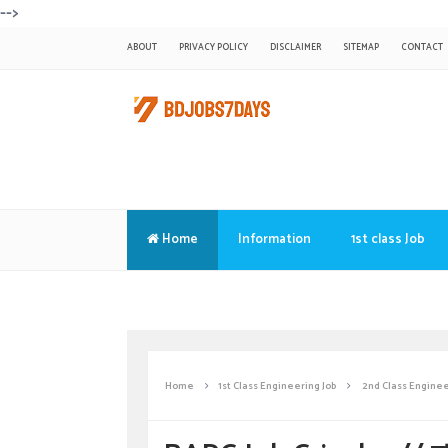
-->
ABOUT
PRIVACY POLICY
DISCLAIMER
SITEMAP
CONTACT
Home
Information
1st class Job
Translate
Home
1st Class Engineering Job
2nd Class Enginee