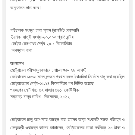
অনুমোদন লাভ করে।
পরিচালক সংস্থা ঢাকা ম্যাস ট্রানজিট কোম্পানি
 দৈনিক  যাত্রী সংখ্যা-৬০,০০০ প্রতি ঘন্টায়
 মেট্রো রেলপথের দৈর্ঘ্য-২০.১ কিলোমিটার
 অবস্থান ধাকা 
বাংলাদেশ
মেট্রোরেল পরীক্ষামূলকভাবে চলাচল শুরু- ২৯ আগস্ট
মেট্রোরেল ১৮৬৩ সালে লন্ডনে প্রথম দ্রুত ট্রানজিট সিস্টেম চালু করা হয়েছিল
মেট্রোরেলের দৈর্ঘ্য-৩১.২৪ কিলোমিটার পথ নির্মিত হয়েছে
প্রকল্পের মোট খরচ ৫২ হাজার ৫৬১  কোটি টাকা
সম্ভাব্য চালুর তারিখ - ডিসেম্বর, ২০২২
মেট্রোরেল চালু অপেক্ষায় আছেন যারা তাদের জন্য সংবাদটি সড়ক পরিবহন ও 
সেতুমন্ত্রী ওবায়দুল কাদের জানালেন, মেট্রোরেলের ভাড়া সর্বনিম্ন ২০ টাকা ও 