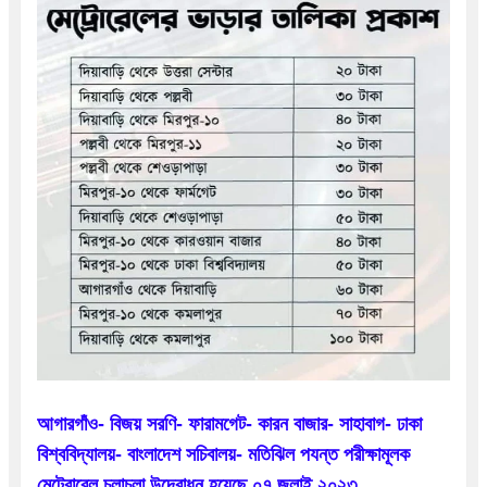
আগারগাঁও- বিজয় সরণি- ফারামগেট- কারন বাজার- সাহাবাগ- ঢাকা 
বিশ্ববিদ্যালয়- বাংলাদেশ সচিবালয়- মতিঝিল পযন্ত পরীক্ষামূলক 
মেট্রোরেল চলাচলা উদ্বোধন হয়েছে ০৭ জুলাই ২০২৩