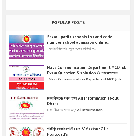
POPULAR POSTS
Savar upazila schools list and code
number school admisson online
application details !! সাভার উপজেলার স্কুল গুলোর
সাভার উপজেলার স্কুল গুলোর তালিকা ও...
তালিকা ও কোড নম্বর স্কুলে ভর্তির অনলাইনে আবেদন বিস্তারিত
।
Mass Communication Department MCD Job
Exam Question & solution // গণযোগাযোগ
অধিদপ্তরে নিয়োগ পরীক্ষার প্রশ্ন এবং সমাধান
Mass Communication Department MCD Job...
ঢাকা বিভাগের সকল তথ্য All Information about
Dhaka
ঢাকা বিভাগের সকল তথ্য All Information...
গাজীপুর জেলার পোস্ট কোড // Gazipur Zilla
Postcoad's