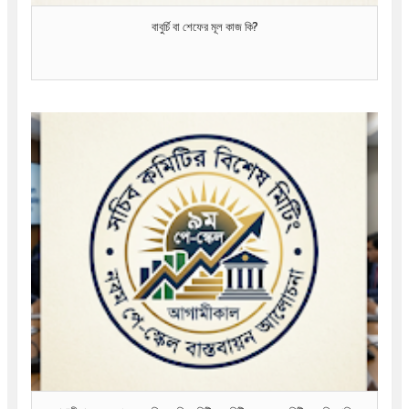
বাবুর্চি বা শেফের মূল কাজ কি?