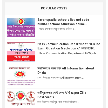
POPULAR POSTS
Savar upazila schools list and code
number school admisson online
application details !! সাভার উপজেলার স্কুল গুলোর
সাভার উপজেলার স্কুল গুলোর তালিকা ও...
তালিকা ও কোড নম্বর স্কুলে ভর্তির অনলাইনে আবেদন বিস্তারিত
।
Mass Communication Department MCD Job
Exam Question & solution // গণযোগাযোগ
অধিদপ্তরে নিয়োগ পরীক্ষার প্রশ্ন এবং সমাধান
Mass Communication Department MCD Job...
ঢাকা বিভাগের সকল তথ্য All Information about
Dhaka
ঢাকা বিভাগের সকল তথ্য All Information...
গাজীপুর জেলার পোস্ট কোড // Gazipur Zilla
Postcoad's
ঢাকা বিভাগের গাজীপুর জেলা সকল ইউনিয়নের...