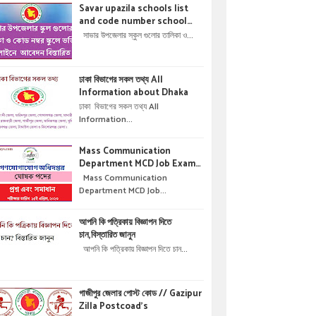
Savar upazila schools list
and code number school
admisson online application
সাভার উপজেলার স্কুল গুলোর তালিকা ও...
details !! সাভার উপজেলার স্কুল গুলোর
তালিকা ও কোড নম্বর স্কুলে ভর্তির
অনলাইনে আবেদন বিস্তারিত ।
ঢাকা বিভাগের সকল তথ্য All
Information about Dhaka
ঢাকা বিভাগের সকল তথ্য All
Information...
Mass Communication
Department MCD Job Exam
Question & solution //
Mass Communication
গণযোগাযোগ অধিদপ্তরে নিয়োগ পরীক্ষার
Department MCD Job...
প্রশ্ন এবং সমাধান
আপনি কি পত্রিকায় বিজ্ঞাপন দিতে
চান,বিস্তারিত জানুন
আপনি কি পত্রিকায় বিজ্ঞাপন দিতে চান...
গাজীপুর জেলার পোস্ট কোড // Gazipur
Zilla Postcoad's