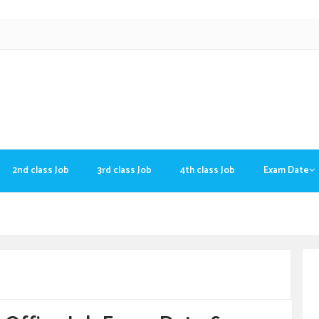
2nd class Job
3rd class Job
4th class Job
Exam Date