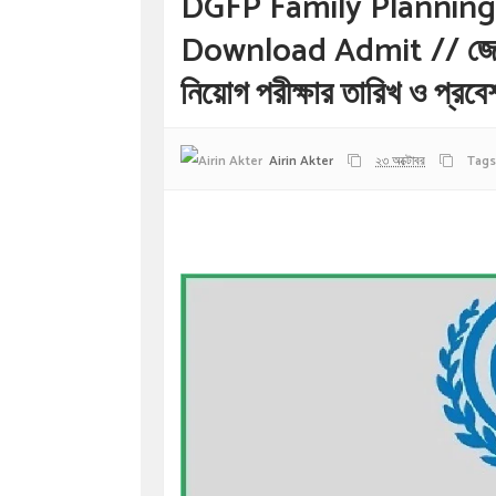
DGFP Family Planning
Download Admit // জেলা পর
নিয়োগ পরীক্ষার তারিখ ও প্রব
Airin Akter
২৩ অক্টোবর
Tags