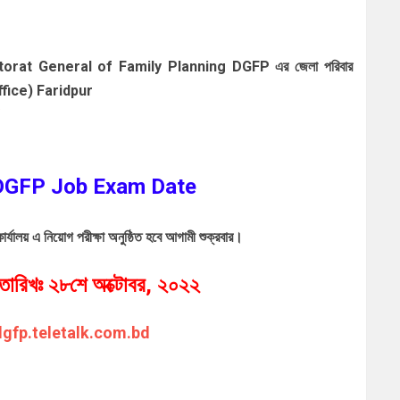
Directorat General of Family Planning DGFP এর জেলা পরিবার
 Office) Faridpur
/
DGFP Job Exam Date
ার্যালয় এ নিয়োগ পরীক্ষা অনুষ্ঠিত হবে আগামী শুক্রবার।
র তারিখঃ ২৮শে অক্টোবর
, ২০২২
/dgfp.teletalk.com.bd