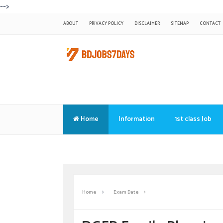
-->
ABOUT
PRIVACY POLICY
DISCLAIMER
SITEMAP
CONTACT
Home
Information
1st class Job
Translate
Home
Exam Date