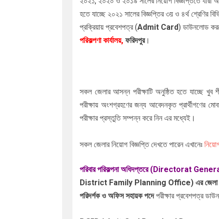
২০২১, ২০২০ ও ২০১৯ সালের নিয়োগ বিজ্ঞপ্তিতে যারা 
হতে যাচ্ছে ২০২১ সালের বিজ্ঞপ্তির ৩য় ও ৪র্থ শ্রেণির বি
প্রক্রিয়ায় প্রবেশপত্র (
Admit Card
) ডাউনলোড করত
পরিকল্পণা কার্যালয়,
।
ফরিদপুর
সকল জেলার আসন্ন পরীক্ষাটি অনুষ্ঠিত হতে যাচ্ছে খুব
পরীক্ষায় অংশগ্রহণের জন্য আবেদনকৃত প্রার্থীগণের মো
পরীক্ষার প্রস্তুতি সম্পন্ন করে নিন এর মধ্যেই।
সকল জেলার নিয়োগ বিজ্ঞপ্তি দেখতে পারেন এখানেঃ
নিয়োগ
পরিবার পরিকল্পনা অধিদপ্তরে (Directorat Ge
District Family Planning Office) এর জেলা পরিবার প
পরিদর্শক ও অফিস সহায়ক পদে
পরীক্ষার প্রবেশপত্র ডাউ