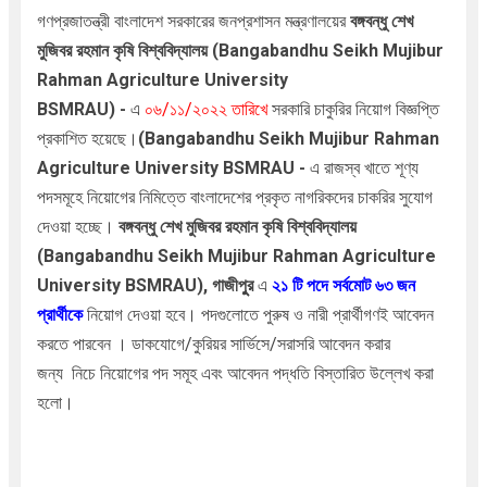
গণপ্রজাতন্ত্রী বাংলাদেশ সরকারের জনপ্রশাসন মন্ত্রণালয়ের
বঙ্গবন্ধু শেখ
মুজিবর রহমান কৃষি বিশ্ববিদ্যালয় (Bangabandhu Seikh Mujibur
Rahman Agriculture University
BSMRAU)
-
এ
০৬/১১/২০২২ তারিখে
সরকারি চাকুরির নিয়োগ বিজ্ঞপ্তি
প্রকাশিত হয়েছে।
(Bangabandhu Seikh Mujibur Rahman
Agriculture University BSMRAU
-
এ রাজস্ব খাতে
শূণ্য
পদসমূহে নিয়োগের নিমিত্তে বাংলাদেশের প্রকৃত নাগরিকদের চাকরির সুযোগ
দেওয়া হচ্ছে।
বঙ্গবন্ধু শেখ মুজিবর রহমান কৃষি বিশ্ববিদ্যালয়
(Bangabandhu Seikh Mujibur Rahman Agriculture
University BSMRAU), গাজীপুুর
এ
২১
টি পদে সর্বমোট ৬৩ জন
প্রার্থীকে
নিয়োগ দেওয়া হবে। পদগুলোতে পুরুষ ও নারী প্রার্থীগণই আবেদন
করতে পারবেন ।
ডাকযোগে/কুরিয়র সার্ভিসে/সরাসরি
আবেদন করার
জন্য
নিচে নিয়োগের পদ সমূহ এবং আবেদন পদ্ধতি বিস্তারিত উল্লেখ করা
হলো।