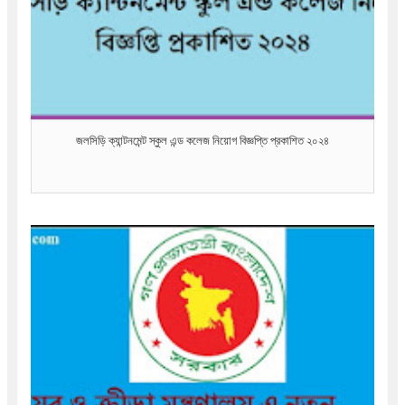
জলসিড়ি ক্যান্টনমেন্ট স্কুল এন্ড কলেজ নিয়োগ বিজ্ঞপ্তি প্রকাশিত ২০২৪