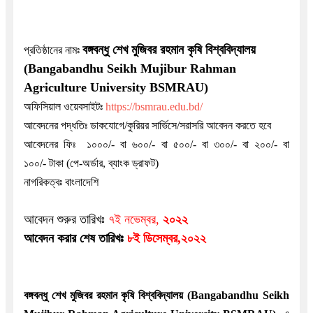
বঙ্গবন্ধু শেখ মুজিবর রহমান কৃষি বিশ্ববিদ্যালয়
প্রতিষ্ঠানের নামঃ
(Bangabandhu Seikh Mujibur Rahman
Agriculture University BSMRAU)
অফিসিয়াল ওয়েবসাইটঃ
https://bsmrau.edu.bd/
আবেদনের পদ্ধতিঃ ডাকযোগে/কুরিয়র সার্ভিসে/সরাসরি
আবেদন করতে হবে
আবেদনের ফিঃ ১০০০/-
বা ৬০০/- বা ৫০০/- বা ৩০০/- বা ২০০/- বা
১০০/-
টাকা (পে-অর্ডার, ব্যাংক ড্রাফট)
নাগরিকত্বঃ বাংলাদেশি
আবেদন শুরুর তারিখঃ
৭ই নভেম্বর
,
২০২২
আবেদন করার শেষ তারিখঃ
৮ই
ডিসেম্বর,২০২২
বঙ্গবন্ধু শেখ মুজিবর রহমান কৃষি বিশ্ববিদ্যালয় (Bangabandhu Seikh