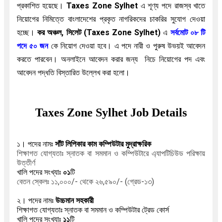
প্রকাশিত হয়েছে।
Taxes Zone Sylhet
এ
শূণ্য পদে রাজস্ব খাতে
নিয়োগের নিমিত্তে বাংলাদেশের প্রকৃত নাগরিকদের চাকরির সুযোগ দেওয়া
হচ্ছে।
কর অঞ্চল, সিলেট (Taxes Zone Sylhet)
এ
সর্বমোট ০৮
টি
পদে ৫০
জন
কে নিয়োগ দেওয়া হবে। এ পদে নারী ও পুরুষ উভয়ই আবেদন
করতে পারবেন। অনলাইনে আবেদন করার জন্য
নিচে নিয়োগের পদ এবং
আবেদন পদ্ধতি বিস্তারিত উল্লেখ করা হলো।
Taxes Zone Sylhet Job Details
১। পদের নামঃ
সাঁট লিপিকার কাম
কম্পিউটার মুদ্রাক্ষরিক
শিক্ষাগত যোগ্যতাঃ স্নাতক বা সমমান ও কম্পিউটারে এ্যাপটিচিউড পরিক্ষায়
উত্তীর্ণ
খালি পদের সংখ্যাঃ
০১
টি
বেতন স্কেলঃ ১১,০০০/- থেকে ২৬,৫৯০/- (গ্রেড-১৩)
২। পদের নামঃ
উচ্চমান সহকারী
শিক্ষাগত যোগ্যতাঃ স্নাতক বা সমমান ও কম্পিউটার ট্রেড কোর্স
খালি পদের সংখ্যাঃ
১
১
টি