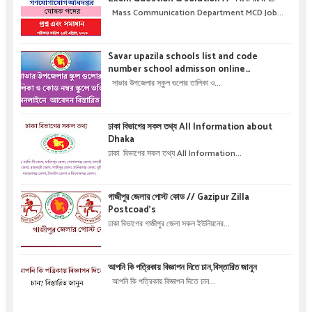
অধিদপ্তরে নিয়োগ পরীক্ষার প্রশ্ন এবং সমাধান
Mass Communication Department MCD Job...
Savar upazila schools list and code
number school admisson online
application details !! সাভার উপজেলার স্কুল গুলোর
সাভার উপজেলার স্কুল গুলোর তালিকা ও...
তালিকা ও কোড নম্বর স্কুলে ভর্তির অনলাইনে আবেদন বিস্তারিত
।
ঢাকা বিভাগের সকল তথ্য All Information about
Dhaka
ঢাকা বিভাগের সকল তথ্য All Information...
গাজীপুর জেলার পোস্ট কোড // Gazipur Zilla
Postcoad's
ঢাকা বিভাগের গাজীপুর জেলা সকল ইউনিয়নের...
আপনি কি পত্রিকায় বিজ্ঞাপন দিতে চান,বিস্তারিত জানুন
আপনি কি পত্রিকায় বিজ্ঞাপন দিতে চান...