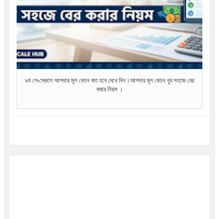
৯ম পে-স্কেলে আপনার মূল বেতন কত হবে দেখে নিন।আপনার মূল বেতন খুব সহজে বের
করার নিয়ম ।