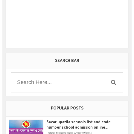
SEARCH BAR
POPULAR POSTS
Savar upazila schools list and code
number school admisson online
application details !! সাভার উপজেলার স্কুল গুলোর
সাভার উপজেলার স্কুল গুলোর তালিকা ও...