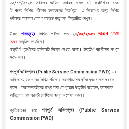
২০/০৫/২০২৫ তারিখের অফিস সহায়ক নামক ১টি ক্যাটাগরির ১৬৯
টি পদের
লিখিত পরীক্ষার
ফলাফলের বিজ্ঞপ্তি। এ নিয়োগের জন্য লিখিত
পরীক্ষার ফলাফল ঘোষণা করেছে কর্তৃপক্ষ, বিস্তারিত দেখুন।
উক্ত
পদসমূহের
লিখিত পরীক্ষা গত ২০
/০৫/২০২৩
তারিখে
নির্দিষ্ট
সময়ে
অনুষ্ঠিত হয়েছিল।
উত্তীর্ণ প্রার্থীদের তালিকাটি নিম্নে দেওয়া হলো। উত্তীর্ণ প্রার্থীদের সংখ্যা
৭৩৯ জন।
গণপূর্ত অধিদপ্তর (Public Service Commission PWD)
এর
অফিস সহায়ক পদের লিখিত পরীক্ষায় অংশগ্রহণের কৃতিত্বের ফলাফল চেক
করুন। আবেদনকারীদের মধ্যে যারা যোগ্যতায় উত্তীর্ণ হয়েছেন, তাদেরকে
অভিনন্দন এবং পরবর্তী নোটিশের জন্য অপেক্ষা করুন।
গণপূর্ত অধিদপ্তর (Public Service
প্রতিষ্ঠানের নামঃ
Commission PWD)