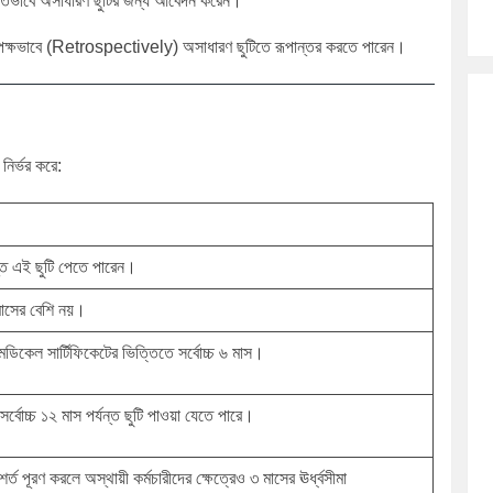
 লিখিতভাবে অসাধারণ ছুটির জন্য আবেদন করেন।
াপেক্ষভাবে (Retrospectively) অসাধারণ ছুটিতে রূপান্তর করতে পারেন।
নির্ভর করে:
ন্ত এই ছুটি পেতে পারেন।
মাসের বেশি নয়।
ে মেডিকেল সার্টিফিকেটের ভিত্তিতে সর্বোচ্চ ৬ মাস।
 সর্বোচ্চ ১২ মাস পর্যন্ত ছুটি পাওয়া যেতে পারে।
্ট শর্ত পূরণ করলে অস্থায়ী কর্মচারীদের ক্ষেত্রেও ৩ মাসের ঊর্ধ্বসীমা