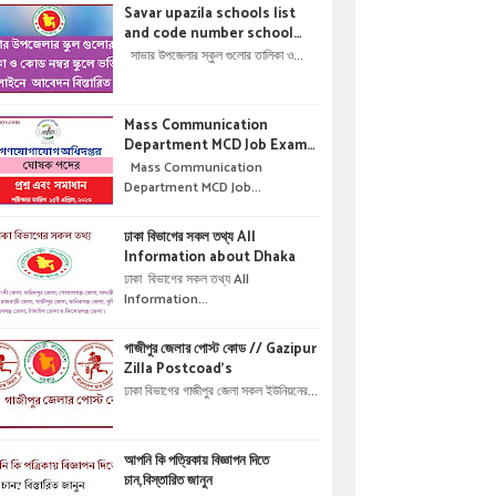
Savar upazila schools list
and code number school
admisson online application
সাভার উপজেলার স্কুল গুলোর তালিকা ও...
details !! সাভার উপজেলার স্কুল গুলোর
তালিকা ও কোড নম্বর স্কুলে ভর্তির
অনলাইনে আবেদন বিস্তারিত ।
Mass Communication
Department MCD Job Exam
Question & solution //
Mass Communication
গণযোগাযোগ অধিদপ্তরে নিয়োগ পরীক্ষার
Department MCD Job...
প্রশ্ন এবং সমাধান
ঢাকা বিভাগের সকল তথ্য All
Information about Dhaka
ঢাকা বিভাগের সকল তথ্য All
Information...
গাজীপুর জেলার পোস্ট কোড // Gazipur
Zilla Postcoad's
ঢাকা বিভাগের গাজীপুর জেলা সকল ইউনিয়নের...
আপনি কি পত্রিকায় বিজ্ঞাপন দিতে
চান,বিস্তারিত জানুন