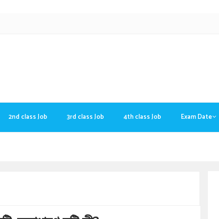
2nd class Job
3rd class Job
4th class Job
Exam Date