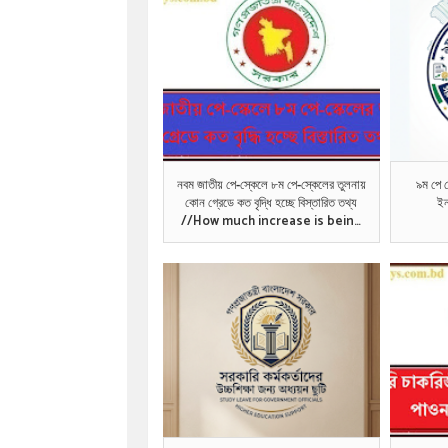
নবম জাতীয় পে-স্কেলে ৮ম পে-স্কেলের তুলনায়
৯ম পে স
কোন গ্রেডে কত বৃদ্ধি হচ্ছে বিস্তারিত তথ্য
ইন
//How much increase is being
made in which grade 9th
National Pay-Scale compared to
the 8th Pay-Scale details
information .