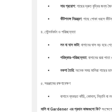
সার প্রয়োগ:
গাছের দ্রুত বৃদ্ধির জন্য জৈ
কীটপতঙ্গ নিয়ন্ত্রণ:
গাছে পোকা ধরলে কীটনা
৪. সৌন্দর্যবর্ধন ও পরিচ্ছন্নতা
লন বা ঘাস কাটা:
বাগানের ঘাস বড় হয়ে গেল
পরিষ্কার-পরিচ্ছন্নতা:
বাগানের ঝরা পাতা 
নকশা তৈরি:
অনেক সময় মালিরা গাছের ডালপ
৫. সরঞ্জামের রক্ষণাবেক্ষণ
বাগানে ব্যবহৃত কাঁচি, কোদাল, নিড়ানি বা
মালি বা Gardener এর প্রধান কাজগুলো কি?
সংক্ষেপে