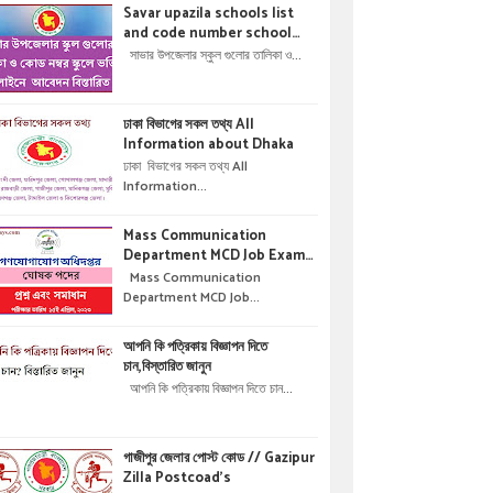
Savar upazila schools list
and code number school
admisson online application
সাভার উপজেলার স্কুল গুলোর তালিকা ও...
details !! সাভার উপজেলার স্কুল গুলোর
তালিকা ও কোড নম্বর স্কুলে ভর্তির
অনলাইনে আবেদন বিস্তারিত ।
ঢাকা বিভাগের সকল তথ্য All
Information about Dhaka
ঢাকা বিভাগের সকল তথ্য All
Information...
Mass Communication
Department MCD Job Exam
Question & solution //
Mass Communication
গণযোগাযোগ অধিদপ্তরে নিয়োগ পরীক্ষার
Department MCD Job...
প্রশ্ন এবং সমাধান
আপনি কি পত্রিকায় বিজ্ঞাপন দিতে
চান,বিস্তারিত জানুন
আপনি কি পত্রিকায় বিজ্ঞাপন দিতে চান...
গাজীপুর জেলার পোস্ট কোড // Gazipur
Zilla Postcoad's