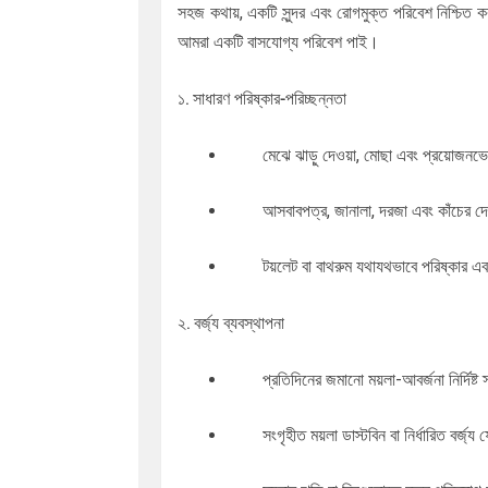
সহজ কথায়, একটি সুন্দর এবং রোগমুক্ত পরিবেশ নিশ্চিত কর
আমরা একটি বাসযোগ্য পরিবেশ পাই।
১. সাধারণ পরিষ্কার-পরিচ্ছন্নতা
মেঝে ঝাড়ু দেওয়া, মোছা এবং প্রয়োজনভেদ
আসবাবপত্র, জানালা, দরজা এবং কাঁচের দে
টয়লেট বা বাথরুম যথাযথভাবে পরিষ্কার এব
২. বর্জ্য ব্যবস্থাপনা
প্রতিদিনের জমানো ময়লা-আবর্জনা নির্দিষ্
সংগৃহীত ময়লা ডাস্টবিন বা নির্ধারিত বর্জ্