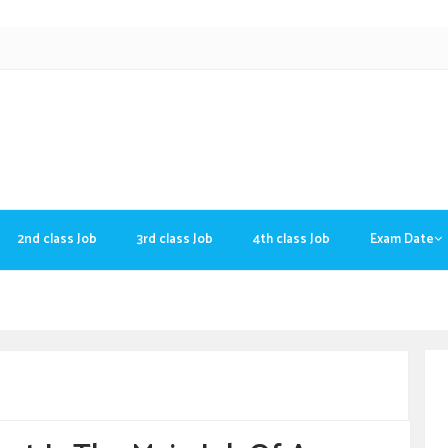
2nd class Job
3rd class Job
4th class Job
Exam Date