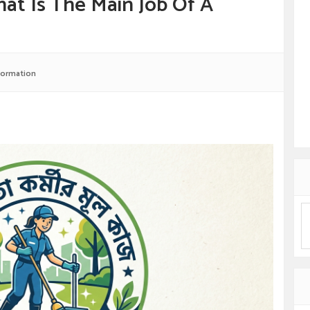
াজ What Is The Main Job Of A
formation