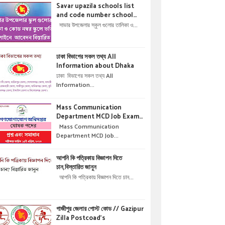
Savar upazila schools list
and code number school
admisson online application
সাভার উপজেলার স্কুল গুলোর তালিকা ও...
details !! সাভার উপজেলার স্কুল গুলোর
তালিকা ও কোড নম্বর স্কুলে ভর্তির
অনলাইনে আবেদন বিস্তারিত ।
ঢাকা বিভাগের সকল তথ্য All
Information about Dhaka
ঢাকা বিভাগের সকল তথ্য All
Information...
Mass Communication
Department MCD Job Exam
Question & solution //
Mass Communication
গণযোগাযোগ অধিদপ্তরে নিয়োগ পরীক্ষার
Department MCD Job...
প্রশ্ন এবং সমাধান
আপনি কি পত্রিকায় বিজ্ঞাপন দিতে
চান,বিস্তারিত জানুন
আপনি কি পত্রিকায় বিজ্ঞাপন দিতে চান...
গাজীপুর জেলার পোস্ট কোড // Gazipur
Zilla Postcoad's