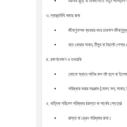
ময়লার ঝুড়ি বা বিনগুলোতে নতুন পলিব্যা
৩. স্বাস্থ্যবিধি বজায় রাখা
জীবাণুনাশক ব্যবহার করে চারপাশ জীবাণুম
হাত ধোয়ার সাবান, টিস্যু বা টয়লেট পেপা
৪. রক্ষণাবেক্ষণ ও তদারকি
কোনো স্থানে পানির কল নষ্ট হলে বা ইলেকট
পরিষ্কার করার সরঞ্জাম (যেমন: মপ, সাবা
৫. বাহ্যিক পরিবেশ পরিষ্কার (রাস্তা বা পার্কের ক্ষেত্রে)
রাস্তা বা ড্রেন পরিষ্কার রাখা।