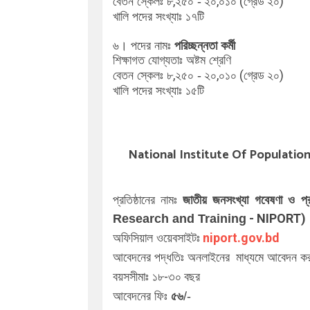
৮,২৫০
২০,০১০ (গ্রেড ২০)
বেতন স্কেলঃ
-
১৭
খালি পদের সংখ্যাঃ
টি
৬। পদের নামঃ
পরিচ্ছন্নতা কর্মী
শিক্ষাগত যোগ্যতাঃ
অষ্টম শ্রেণি
৮,২৫০
২০,০১০ (গ্রেড ২০)
বেতন স্কেলঃ
-
১৫
খালি পদের সংখ্যাঃ
টি
National Institute Of Populati
প্রতিষ্ঠানের নামঃ
জাতীয় জনসংখ্যা গবেষণা ও 
- NIPORT)
Research and Training
niport.gov.bd
অফিসিয়াল ওয়েবসাইটঃ
আবেদনের পদ্ধতিঃ অনলাইনের
মাধ্যমে আবেদন কর
-৩০
বয়সসীমাঃ
১৮
বছর
৫৬
আবেদনের ফিঃ
/-