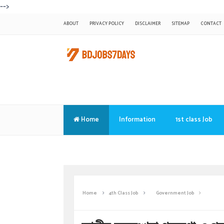
-->
ABOUT
PRIVACY POLICY
DISCLAIMER
SITEMAP
CONTACT
Home
Information
1st class Job
Translate
Home
4th Class Job
Government Job