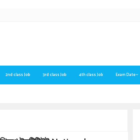
2nd class Job
3rd class Job
4th class Job
Exam Date