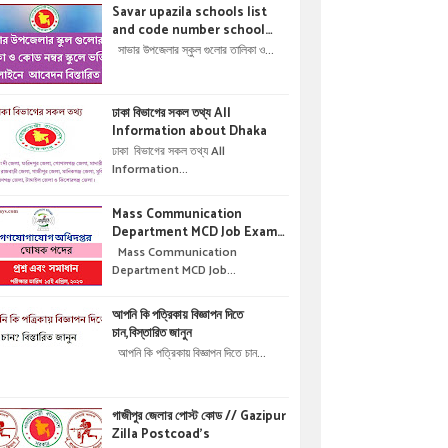
Savar upazila schools list
and code number school
admisson online application
সাভার উপজেলার স্কুল গুলোর তালিকা ও...
details !! সাভার উপজেলার স্কুল গুলোর
তালিকা ও কোড নম্বর স্কুলে ভর্তির
অনলাইনে আবেদন বিস্তারিত ।
ঢাকা বিভাগের সকল তথ্য All
Information about Dhaka
ঢাকা বিভাগের সকল তথ্য All
Information...
Mass Communication
Department MCD Job Exam
Question & solution //
Mass Communication
গণযোগাযোগ অধিদপ্তরে নিয়োগ পরীক্ষার
Department MCD Job...
প্রশ্ন এবং সমাধান
আপনি কি পত্রিকায় বিজ্ঞাপন দিতে
চান,বিস্তারিত জানুন
আপনি কি পত্রিকায় বিজ্ঞাপন দিতে চান...
গাজীপুর জেলার পোস্ট কোড // Gazipur
Zilla Postcoad's