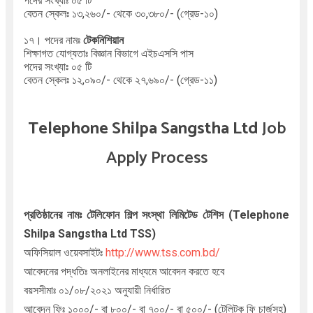
পদের সংখ্যাঃ ০৫ টি
বেতন স্কেলঃ ১৩,২৬০/- থেকে ৩০,৩৮০/- (গ্রেড-১০)
১৭। পদের নামঃ
টেকনিশিয়ান
শিক্ষাগত যোগ্যতাঃ বিজ্ঞান বিভাগে এইচএসসি পাস
পদের সংখ্যাঃ ০৫ টি
বেতন স্কেলঃ ১২,০৯০/- থেকে ২৭,৬৯০/- (গ্রেড-১১)
Telephone Shilpa Sangstha Ltd
Job
Apply Process
প্রতিষ্ঠানের নামঃ টেলিফোন শিল্প সংস্থা লিমিটেড টেশিস
(Telephone
Shilpa Sangstha Ltd TSS)
অফিসিয়াল ওয়েবসাইটঃ
http://www.tss.com.bd/
আবেদনের পদ্ধতিঃ অনলাইনের মাধ্যমে
আবেদন করতে হবে
বয়সসীমাঃ ০১/০৮/২০২১ অনুযায়ী নির্ধারিত
আবেদন ফিঃ ১০০০/- বা ৮০০/- বা ৭০০/- বা ৫০০/- (টেলিটক ফি চার্জসহ)