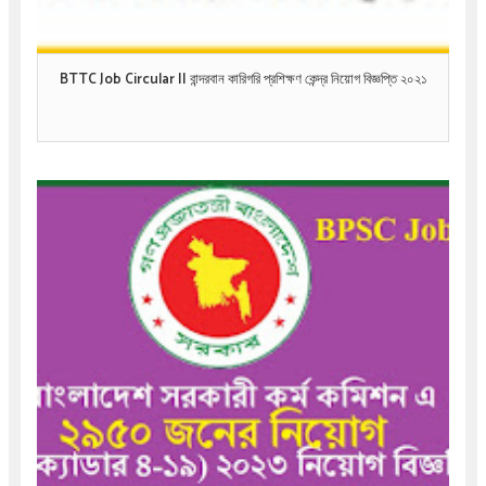
BTTC Job Circular || বান্দরবান কারিগরি প্রশিক্ষণ কেন্দ্র নিয়োগ বিজ্ঞপ্তি ২০২১