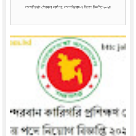
লালমনিরহাট পৌরসভা কার্যালয়, লালমনিরহাট এ নিয়োগ বিজ্ঞপ্তি ২০২৪