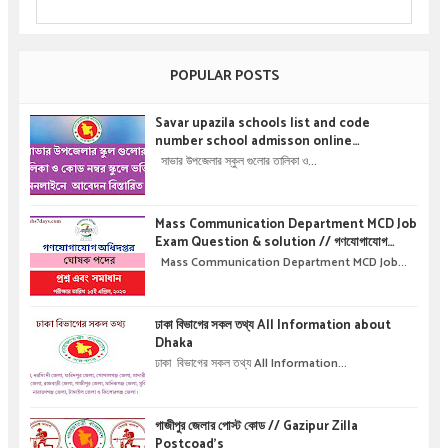
POPULAR POSTS
Savar upazila schools list and code
number school admisson online
application details !! সাভার উপজেলার স্কুল গুলোর
সাভার উপজেলার স্কুল গুলোর তালিকা ও...
তালিকা ও কোড নম্বর স্কুলে ভর্তির অনলাইনে আবেদন বিস্তারিত
।
Mass Communication Department MCD Job
Exam Question & solution // গণযোগাযোগ
অধিদপ্তরে নিয়োগ পরীক্ষার প্রশ্ন এবং সমাধান
Mass Communication Department MCD Job...
ঢাকা বিভাগের সকল তথ্য All Information about
Dhaka
ঢাকা বিভাগের সকল তথ্য All Information...
গাজীপুর জেলার পোস্ট কোড // Gazipur Zilla
Postcoad's