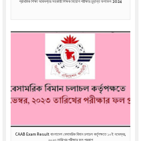
প্রাথমিক শিক্ষা অধিদপ্তর সহকারী শিক্ষক নিয়োগ পরীক্ষার চূড়ান্ত ফলাফল 2024
CAAB Exam Result বাংলাদেশ বেসামরিক বিমান চলাচল কর্তৃপক্ষতে ১০ই নভেম্বর,
২০২৩ তারিখের পরীক্ষার ফল প্রকাশ