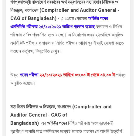
গণপ্রজাতন্ত্রী বাংলাদেশ সরকারের
অর্থ মন্ত্রণালয়ের
মহা হিসাব নিরীক্ষক ও
নিয়ন্ত্রক, বাংলাদেশ (Comptroller and Auditor General -
CAG of Bangladesh)
- এ ১১তম গ্রেডের
অডিটর
পদের
এমসিকিউ
পরীক্ষার ২৫/১০/২০২১ তারিখে প্রকাশ হয়েছে
ফলাফল ও লিখিত
পরীক্ষার তারিখ প্রকাশিত হতে যাচ্ছে। এ নিয়োগের জন্য ২২তারিখে অনুষ্ঠিত
এমসিকিউ পরীক্ষার ফলাফল ও লিখিত পরীক্ষার তারিখ খুব শীঘ্রই ঘোষণা করতে
যাচ্ছেন কর্তৃপক্ষ, বিস্তারিত দেখুন।
উক্ত
পদের
পরীক্ষা
২২
/১০/২০২১
তারিখে
০৩
:০০ টা থেকে ০৪:০০
টা
পর্যন্ত
অনুষ্ঠিত হয়েছে।
মহা হিসাব নিরীক্ষক ও নিয়ন্ত্রক, বাংলাদেশ (Comptroller and
Auditor General - CAG of
Bangladesh)
এর
অডিটর পদের
লিখিত
পরীক্ষায় অংশগ্রহণকারী
প্রার্থীগণ আগামী সাত কর্মদিবসের মধ্যেই জানতে পারবেন যে আপনি উত্তীর্ণ