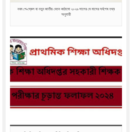
নবম পে-স্কেল বা নতুন জাতীয় বেতন কাঠামো ২০২৬ সালের মে মাসের সর্বশেষ তথ্য
অনুযায়ী