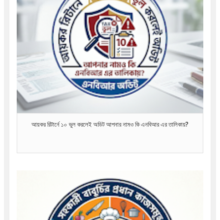
আয়কর রিটার্নে ১০ ভুল করলেই অডিট আপনার নামও কি এনবিআর এর তালিকায়?