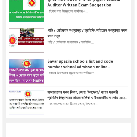
Auditor Written Exam Suggestion
হিসাব মহা নিয়ন্ত্রকের কার্যালয় এ...
গাড়ি / মোটরযান সংক্রান্ত / ড্রাইভিং লাইসেন্স সংক্রান্ত সকল
ফরম সমূহ
গাড়ি / মোটরযান সংক্রান্ত / ড্রাইভিং...
Savar upazila schools list and code
number school admisson online
application details !! সাভার উপজেলার স্কুল গুলোর
সাভার উপজেলার স্কুল গুলোর তালিকা ও...
তালিকা ও কোড নম্বর স্কুলে ভর্তির অনলাইনে আবেদন বিস্তারিত
।
বাংলাদেশের সকল বিভাগ, জেলা, উপজেলা/ থানার সরকারী
প্রাথমিক বিদ্যালয়ের নামের তালিকা ও ইএমআইএস কোড ২০২৪
List of Government primary School names
বাংলাদেশের সকল বিভাগ, জেলা, উপজেলা...
and EMIS Code 2024 of all Divisons,
Districts, Upazilas / thanas, of Bangladesh