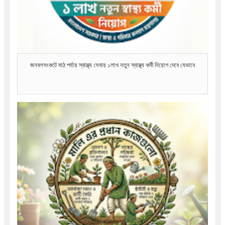
জনবলসংকটে মাঠ পর্যায় স্বাস্থ্য সেবায় ১লাখ নতুন স্বাস্থ্য কর্মী নিয়োগ দেবে যেভাবে