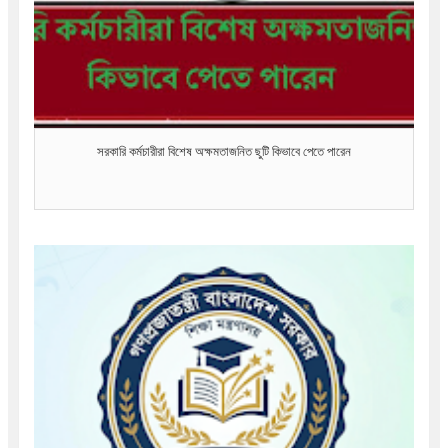
সরকারি কর্মচারীরা বিশেষ অক্ষমতাজনিত ছুটি কিভাবে পেতে পারেন