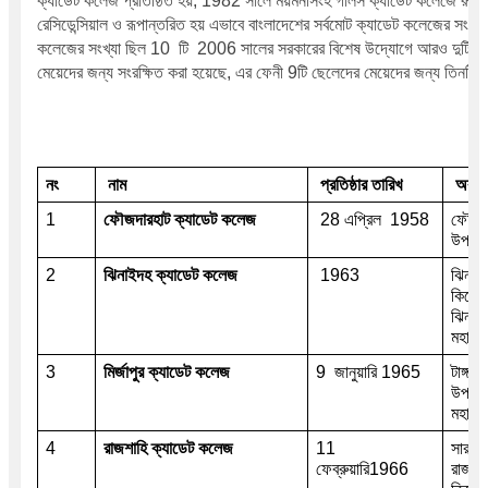
ক্যাডেট কলেজ প্রতিষ্ঠিত হয়, 1982 সালে ময়মনসিংহ গার্লস ক্যাডেট কলেজে রূপান
রেসিডেন্সিয়াল ও রূপান্তরিত হয় এভাবে বাংলাদেশের সর্বমোট ক্যাডেট কলেজের সংখ্যা 
কলেজের সংখ্যা ছিল 10  টি  2006 সালের সরকারের বিশেষ উদ্যোগে আরও দুটি ক্যা
মেয়েদের জন্য সংরক্ষিত করা হয়েছে, এর ফেনী 9টি ছেলেদের মেয়েদের জন্য তিনটি
নং
 নাম
 প্রতিষ্ঠার তারিখ
 অবস্
1
ফৌজদারহাট
 ক্যাডেট কলেজ
 28 এপ্রিল  1958
ফৌজদার
উপজেলা
2
ঝিনাইদহ ক্যাডেট কলেজ
 1963
ঝিনাইদ
কিলোমি
ঝিনাইদহ
মহাসড
3
মির্জাপুর ক্যাডেট কলেজ
9  জানুয়ারি 1965 
টাঙ্গাই
উপজেলা
মহাসড
4  
রাজশাহি ক্যাডেট কলেজ
11  
সারদা 
ফেব্রুয়ারি1966
রাজশা