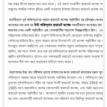
।
শুরু করার বিশেষ গুরুত্ব বহন করে থাকে
 এই ধারণা তৎকালীন ক্যাডেট কলেজ পদ্ধত
ফ্রান্সের সামরিক দক্ষতা বৃদ্ধির একটি অন্যতম উপাদান হিসেবে ক্যাডেট কলেজ পদ্ধতি
 তদানীন্তন পূর্ব পাকিস্তানের প্রথম ক্যাডেট কলেজ প্রতিষ্ঠিত হয় চট্টগ্রাম জেলা
কলেজের নাম রাখা হয় 
ইস্ট পাকিস্তান ক্যাডেট কলেজ 
পরবর্তীকালে কলেজের নাম হয় 
।
জায়গার ওপর একটি প্রতিষ্ঠিত এবং সেনাবাহিনীর প্রত্যক্ষ নিয়ন্ত্রণাধীনে ছিল
 এর সকল
পরিচালনার দায়িত্বভার ছিল  চতুর্দশ ডিভিশনের জিওসি জেনারেল অফিসার কমান্ডিং এর হাত
।
যোগানের দায়িত্ব ছিল, মূলত আয়াত খানের উদ্যোগেই এই কলেজ প্রতিষ্ঠিত হয়
 নি
ইংল্যান্ড বসবাস করছিলেন এবং সেখানকার পাবলিক স্কুলে কার্যক্রমের সাথে সম্পৃক্ত 
ব্রাউন, যার সাথে সাক্ষাৎ করে তার পূর্ব পাকিস্তানের ক্যাডেট কলেজ পরিচালনার ভার গ
ব্রাউন পূর্বপাকিস্তানে আসেন এবং ফজদারহাট ক্যাডেট কলেজের প্রথম অধ্যক্ষ হিসেব
।
কলেজের দীর্ঘ সাত বছর অধ্যক্ষের দায়িত্ব পালন করেন
 পড়াশোনার উচ্চ মান পরীক্ষায় ভালো ফলাফলের জন্য ক্যাডেট কলেজের দ্রুত সুনাম 
।
পাকিস্তান সরকার আরো ক্যাডেট কলেজ প্রতিষ্ঠার উদ্যোগ নেন
 পাকিস্তান আরও কয
তন্মধ্যে পূর্বপাকিস্তানে গঠিত হয় আরো তিনটি ক্যাডেট কলেজ, হাজার 1964 সালে 
1965 সালে ময়মনসিংহ জেলার মোমেনশাহী ক্যাডেট কলেজ, এবং প্রতি বছর তথা হা
।
ক্যাডেট কলেজ প্রতিষ্ঠিত হয়
 বাংলাদেশ স্বাধীন হওয়ার পর যখন বৃহত্তম ময়মনসিং
।
হয় তখন মোমেনশাহী ক্যাডেট কলেজের নাম পরিবর্তন করে মির্জাপুর ক্যাডেট কলেজ