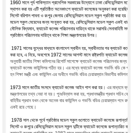
1960 সালে পূর্ব পাকিস্তান প্রাদেশিক সরকারের উদ্যোগে ঢাকা রেসিডেন্সিয়াল মডেল স
স্থাপন করা হয় এটি প্রতিষ্ঠিত অনেকাংশে ক্যাডেট কলেজের অনুকরণ করা হয়েছিল, 
।
সিলেট বরিশাল পাবনা ও রংপুর জেলায় রেসিডেন্সিয়াল মডেল স্কুল প্রতিষ্ঠা করা হয়
 এ
মডেল স্কুল মেয়েদের জন্য সংযুক্ত করা হয়, রেসিডেন্সিয়াল মডেল স্কুল একই ধারায় 
মৌলিক বিদ্যমান, ক্যাডেট কলেজ পরিচালনার দায়িত্ব থাকে সরাসরি সেনাবাহিনী সদর দপ
।
প্রতিষ্ঠান পরিচালনার দায়িত্ব থাকে শিক্ষা মন্ত্রণালয়ের উপর
 1971 সালের যুদ্ধের মাধ্যমে বাংলাদেশ স্বাধীন হয়, স্বাধীনতার পর ক্যাডেট কলেজ 
করা হবে, এ নিয়ে, অবশেষে 1972 সালের আগস্ট মাসে রাষ্ট্রপতি ক্যাডেট কলেজ 89 অ
অনুযায়ী জাতীয় শিক্ষা কমিশনের রিপোর্ট সাপেক্ষে ক্যাডেট কলেজ পরিচালনার জন্য একটি
।
ক্যাডেট কলেজ কাউন্সিলর গঠিত হয়
 এর মধ্যে ক্যাডেট কলেজ গভর্নিং বডি কে পুনঃবি
হন শিক্ষা মন্ত্রী এবং কাউন্সিল এর অধীনে গভর্নিং বডির চেয়ারম্যান বিভাগীয় কমিশনার
।
1973 সালে জাতীয় সংসদে ক্যাডেট কলেজ আইন পাশ করা হয়
 এর মাধ্যমে ক্যাড
।
মন্ত্রণালয়ের তথ্য নেয়া না হয়
 পুনঃবিন্যাস করা হয়, প্রধানমন্ত্রীর প্রধান সচিব কে ক
বাহিনীর প্রধান যখন থেকে অনেক বার কাউন্সিল ও গভর্ণিং বডির চেয়ারম্যান পদে রদবদল 
।
একই রয়ে গেছে
 1978 সাল থেকে পূর্বে প্রতিষ্ঠার মডেল স্কুল গুলোতে ক্যাডেট কলেজে রূপান্তরিত প্
সিলেট ও রংপুরে রেসিডেন্সিয়াল মডেল স্কুল দুটিকে ক্যাডেট কলেজে রূপান্তরিত করা 