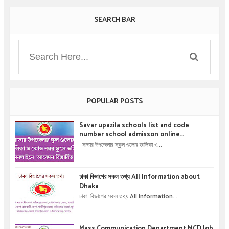
SEARCH BAR
POPULAR POSTS
Savar upazila schools list and code
number school admisson online
application details !! সাভার উপজেলার স্কুল গুলোর
সাভার উপজেলার স্কুল গুলোর তালিকা ও...
তালিকা ও কোড নম্বর স্কুলে ভর্তির অনলাইনে আবেদন বিস্তারিত
।
ঢাকা বিভাগের সকল তথ্য All Information about
Dhaka
ঢাকা বিভাগের সকল তথ্য All Information...
Mass Communication Department MCD Job