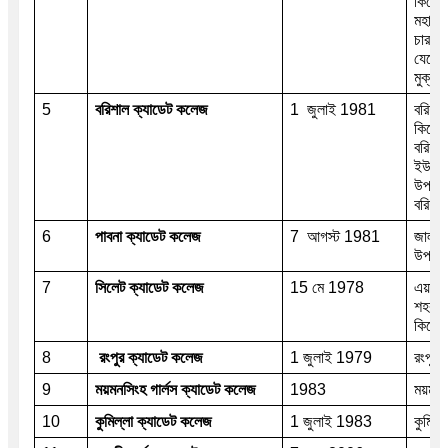
কিলোমি
মহাসড়
চারঘাট
যেতে হ
মুক্তা
5
বরিশাল ক্যাডেট কলেজ
1  জুলাই 1981 
বরিশা
কিলোমি
বরিশাল
ইউনিয়
উপজেলা
বরিশাল
6
পাবনা ক্যাডেট কলেজ
7  আগস্ট 1981 
জালালপ
উপজেল
7 
সিলেট ক্যাডেট কলেজ
15 মে 1978
এয়ারপ
শহর থ
কিলোমি
8
রংপুর ক্যাডেট কলেজ
1 জুলাই 1979 
রংপুর 
9 
ময়মনসিংহ গার্লস ক্যাডেট কলেজ
1983
ময়মন
10
কুমিল্লা ক্যাডেট কলেজ
1 জুলাই 1983
কুমিল্