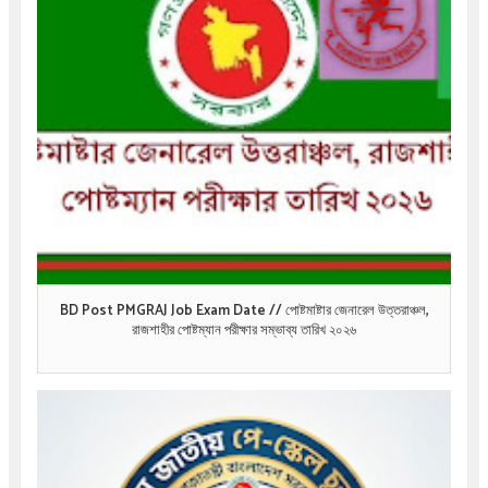
BD Post PMGRAJ Job Exam Date // পোষ্টমাষ্টার জেনারেল উত্তরাঞ্চল,
রাজশাহীর পোষ্টম্যান পরীক্ষার সম্ভাব্য তারিখ ২০২৬