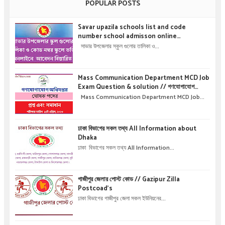
POPULAR POSTS
Savar upazila schools list and code
number school admisson online
application details !! সাভার উপজেলার স্কুল গুলোর
সাভার উপজেলার স্কুল গুলোর তালিকা ও...
তালিকা ও কোড নম্বর স্কুলে ভর্তির অনলাইনে আবেদন বিস্তারিত
।
Mass Communication Department MCD Job
Exam Question & solution // গণযোগাযোগ
অধিদপ্তরে নিয়োগ পরীক্ষার প্রশ্ন এবং সমাধান
Mass Communication Department MCD Job...
ঢাকা বিভাগের সকল তথ্য All Information about
Dhaka
ঢাকা বিভাগের সকল তথ্য All Information...
গাজীপুর জেলার পোস্ট কোড // Gazipur Zilla
Postcoad's
ঢাকা বিভাগের গাজীপুর জেলা সকল ইউনিয়নের...