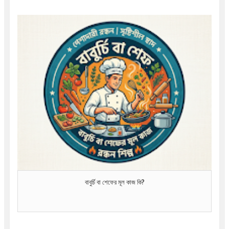
বাবুর্চি বা শেফের মূল কাজ কি?