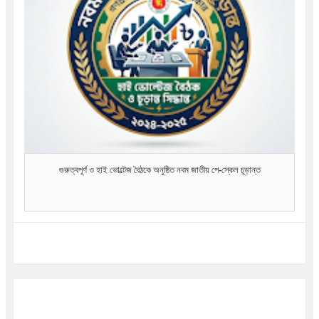
গুরুত্বপূর্ণ ও হাই ভোল্টেজ বৈঠকে অনুষ্ঠিত নবম জাতীয় পে-স্কেল চূড়ান্ত