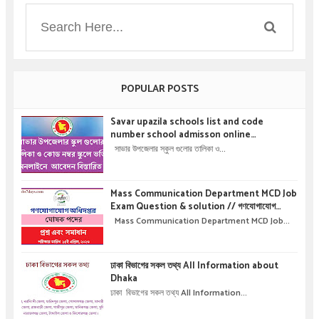
POPULAR POSTS
Savar upazila schools list and code
number school admisson online
application details !! সাভার উপজেলার স্কুল গুলোর
সাভার উপজেলার স্কুল গুলোর তালিকা ও...
তালিকা ও কোড নম্বর স্কুলে ভর্তির অনলাইনে আবেদন বিস্তারিত
।
Mass Communication Department MCD Job
Exam Question & solution // গণযোগাযোগ
অধিদপ্তরে নিয়োগ পরীক্ষার প্রশ্ন এবং সমাধান
Mass Communication Department MCD Job...
ঢাকা বিভাগের সকল তথ্য All Information about
Dhaka
ঢাকা বিভাগের সকল তথ্য All Information...