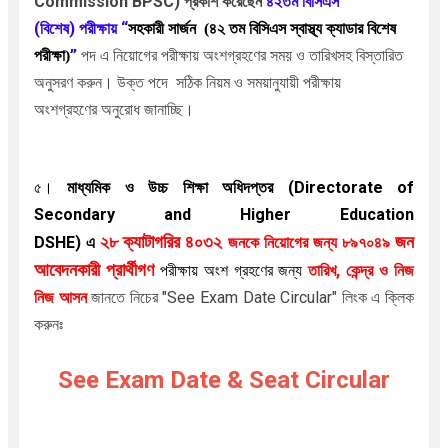
Commission BPSC) প্রকাশ করেছেন
৪২তম বিসিএস
(বিশেষ)
পরীক্ষায়
“
সহকারী সার্জন (৪২ তম বিসিএস স্বাস্থ্য ক্যাডার বিশেষ
”
পদ এ নিয়োগের
পরীক্ষায় অংশগ্রহণের সময় ও তারিখসহ বিস্তারিত
পরীক্ষা)
অনুসরণ করুন। উক্ত
পদে
সঠিক নিয়ম ও সময়ানুযায়ী
পরীক্ষায়
অংশগ্রহণের
অনুরোধ জানাচ্ছি।
৫।
মাধ্যমিক ও উচ্চ শিক্ষা অধিদপ্তর (Directorate of
Secondary and Higher Education
২৮
ক্যাটাগরির ৪০৩২
জন
DSHE)
এ
জনকে নিয়োগের জন্য ৮৯৭০৪৯
আবেদনকারী প্রার্থীগণ
পরীক্ষায় অংশ গ্রহণের জন্য
তারিখ, কেন্দ্র ও
নিজ
নিজ আসন
জানতে নিচের "See Exam Date Circular" লিংক এ ক্লিক
করুনঃ
See Exam Date & Seat Circular