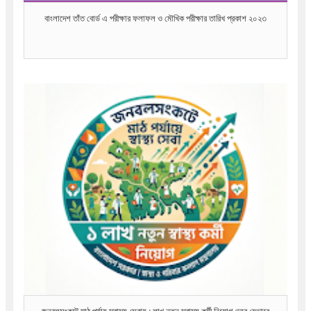
বাংলাদেশ তাঁত বোর্ড এ পরীক্ষার ফলাফল ও মৌখিক পরীক্ষার তারিখ প্রকাশ ২০২৩