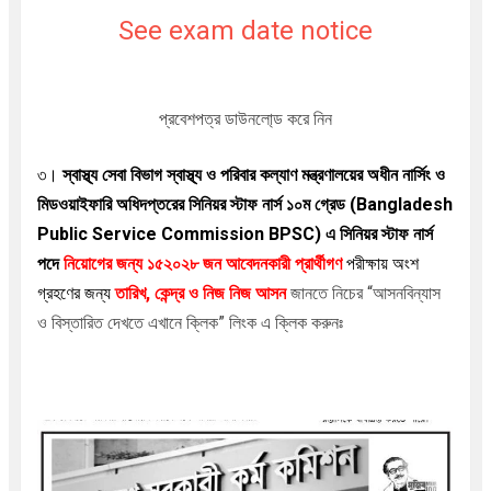
See exam date notice
প্রবেশপত্র ডাউনলো্ড করে নিন
৩।
স্বাস্থ্য সেবা বিভাগ স্বাস্থ্য ও পরিবার কল্যাণ মন্ত্রণালয়ের অধীন নার্সিং ও
মিডওয়াইফারি অধিদপ্তরের সিনিয়র স্টাফ নার্স ১০ম গ্রেড (Bangladesh
Public Service Commission BPSC)
এ সিনিয়র স্টাফ নার্স
পদে
নিয়োগের জন্য ১৫২০২৮
জন আবেদনকারী প্রার্থীগণ
পরীক্ষায় অংশ
গ্রহণের জন্য
তারিখ, কেন্দ্র ও
নিজ নিজ আসন
জানতে নিচের “আসনবিন্যাস
ও বিস্তারিত দেখতে এখানে ক্লিক” লিংক এ ক্লিক করুনঃ