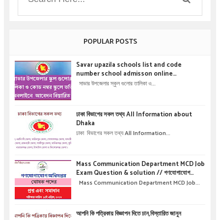
POPULAR POSTS
Savar upazila schools list and code
number school admisson online
application details !! সাভার উপজেলার স্কুল গুলোর
সাভার উপজেলার স্কুল গুলোর তালিকা ও...
তালিকা ও কোড নম্বর স্কুলে ভর্তির অনলাইনে আবেদন বিস্তারিত
।
ঢাকা বিভাগের সকল তথ্য All Information about
Dhaka
ঢাকা বিভাগের সকল তথ্য All Information...
Mass Communication Department MCD Job
Exam Question & solution // গণযোগাযোগ
অধিদপ্তরে নিয়োগ পরীক্ষার প্রশ্ন এবং সমাধান
Mass Communication Department MCD Job...
আপনি কি পত্রিকায় বিজ্ঞাপন দিতে চান,বিস্তারিত জানুন