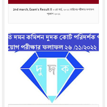
2nd march, Exam’s Result || ০২রা মার্চ, ২০২২ তারিখের পরীক্ষার ফলাফল
প্রকাশ ২০২২