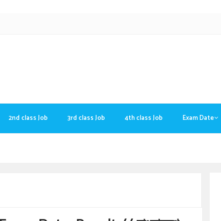
2nd class Job
3rd class Job
4th class Job
Exam Date