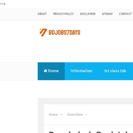
-->
ABOUT
PRIVACY POLICY
DISCLAIMER
SITEMAP
CONTACT
Home
Information
1st class Job
Translate
Home
Exam Date