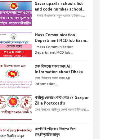
Savar upazila schools list
and code number school
admisson online application
সাভার উপজেলার স্কুল গুলোর তালিকা ও...
details !! সাভার উপজেলার স্কুল গুলোর
তালিকা ও কোড নম্বর স্কুলে ভর্তির
অনলাইনে আবেদন বিস্তারিত ।
Mass Communication
Department MCD Job Exam
Question & solution //
Mass Communication
গণযোগাযোগ অধিদপ্তরে নিয়োগ পরীক্ষার
Department MCD Job...
প্রশ্ন এবং সমাধান
ঢাকা বিভাগের সকল তথ্য All
Information about Dhaka
ঢাকা বিভাগের সকল তথ্য All
Information...
গাজীপুর জেলার পোস্ট কোড // Gazipur
Zilla Postcoad's
ঢাকা বিভাগের গাজীপুর জেলা সকল ইউনিয়নের...
আপনি কি পত্রিকায় বিজ্ঞাপন দিতে
চান,বিস্তারিত জানুন