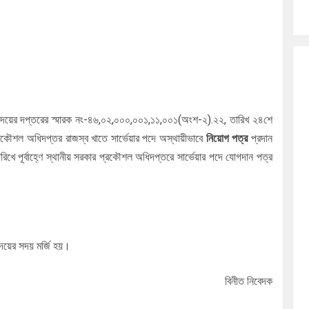
য়ের দপ্তরের স্মারক নং-৪৬,০২,০০০,০০১,১১,০০১(অংশ-২).২২, তারিখ ২৪শে
্রকৌশল অধিদপ্তর রাজস্ব খাতে সার্ভেয়ার পদে অস্থায়ীভাবে
নিয়োগ পত্র
প্রদান
ে পূর্বাহ্ণে স্থানীয় সরকার প্রকৌশল অধিদপ্তরে সার্ভেয়ার পদে যোগদান পত্র
য়ের সদয় মর্জি হয়।
০৮-২০২৩ ইং বিনীত নিবেদক