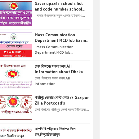
Savar upazila schools list
and code number school
admisson online application
সাভার উপজেলার স্কুল গুলোর তালিকা ও...
details !! সাভার উপজেলার স্কুল গুলোর
তালিকা ও কোড নম্বর স্কুলে ভর্তির
অনলাইনে আবেদন বিস্তারিত ।
Mass Communication
Department MCD Job Exam
Question & solution //
Mass Communication
গণযোগাযোগ অধিদপ্তরে নিয়োগ পরীক্ষার
Department MCD Job...
প্রশ্ন এবং সমাধান
ঢাকা বিভাগের সকল তথ্য All
Information about Dhaka
ঢাকা বিভাগের সকল তথ্য All
Information...
গাজীপুর জেলার পোস্ট কোড // Gazipur
Zilla Postcoad's
ঢাকা বিভাগের গাজীপুর জেলা সকল ইউনিয়নের...
আপনি কি পত্রিকায় বিজ্ঞাপন দিতে
চান,বিস্তারিত জানুন