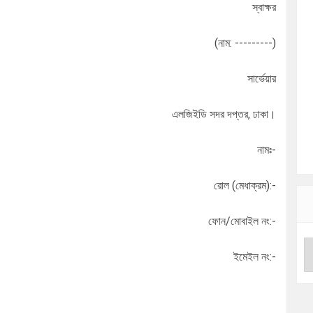
স্বাক্ষর
(নাম: ---------)
সার্ভেয়ার
এলজিইডি সদর দপ্তর, ঢাকা।
নামঃ-
রোল (মেধাক্রম):-
ফোন/মোবাইল নং:-
ইমেইল নং:-