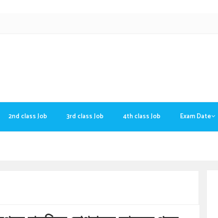
2nd class Job
3rd class Job
4th class Job
Exam Date