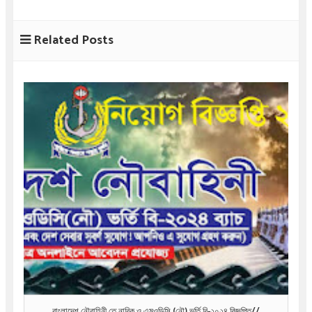
Related Posts
বাংলাদেশ নৌবাহিনী তে নাবিক ও এমওডিসি (নৌ) ভর্তি বি-২০২৪ বিজ্ঞপ্তি//