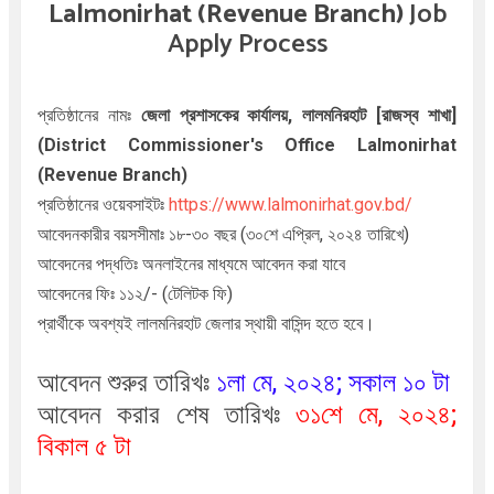
Lalmonirhat (Revenue Branch)
Job
Apply Process
প্রতিষ্ঠানের নামঃ
জেলা প্রশাসকের কার্যালয়, লালমনিরহাট [রাজস্ব শাখা]
(District Commissioner's Office Lalmonirhat
(Revenue Branch)
প্রতিষ্ঠানের ওয়েবসাইটঃ
https://www.lalmonirhat.gov.bd/
আবেদনকারীর বয়সসীমাঃ
১৮-৩০ বছর (৩০শে এপ্রিল, ২০২৪ তারিখে)
আবেদনের পদ্ধতিঃ অনলাইনের মাধ্যমে আবেদন করা যাবে
আবেদনের ফিঃ ১১২/- (টেলিটক ফি)
প্রার্থীকে অবশ্যই লালমনিরহাট জেলার স্থায়ী বাসিন্দ হতে হবে।
আবেদন শুরুর তারিখঃ
১লা মে,
২০২৪
; সকাল ১০ টা
আবেদন করার শেষ তারিখঃ
৩১শে মে,
২০২৪
;
বিকাল ৫ টা