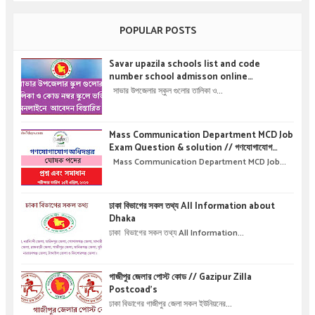
POPULAR POSTS
Savar upazila schools list and code
number school admisson online
application details !! সাভার উপজেলার স্কুল গুলোর
সাভার উপজেলার স্কুল গুলোর তালিকা ও...
তালিকা ও কোড নম্বর স্কুলে ভর্তির অনলাইনে আবেদন বিস্তারিত
।
Mass Communication Department MCD Job
Exam Question & solution // গণযোগাযোগ
অধিদপ্তরে নিয়োগ পরীক্ষার প্রশ্ন এবং সমাধান
Mass Communication Department MCD Job...
ঢাকা বিভাগের সকল তথ্য All Information about
Dhaka
ঢাকা বিভাগের সকল তথ্য All Information...
গাজীপুর জেলার পোস্ট কোড // Gazipur Zilla
Postcoad's
ঢাকা বিভাগের গাজীপুর জেলা সকল ইউনিয়নের...