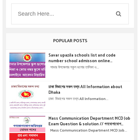
POPULAR POSTS
Savar upazila schools list and code
number school admisson online
application details !! সাভার উপজেলার স্কুল গুলোর
সাভার উপজেলার স্কুল গুলোর তালিকা ও...
তালিকা ও কোড নম্বর স্কুলে ভর্তির অনলাইনে আবেদন বিস্তারিত
।
ঢাকা বিভাগের সকল তথ্য All Information about
Dhaka
ঢাকা বিভাগের সকল তথ্য All Information...
Mass Communication Department MCD Job
Exam Question & solution // গণযোগাযোগ
অধিদপ্তরে নিয়োগ পরীক্ষার প্রশ্ন এবং সমাধান
Mass Communication Department MCD Job...