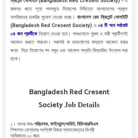
ক্রিসেন্ট সোসাইটি (
Bangladesh Red Cresent Society
)
-
এ
রাজস্ব খাতে
শূণ্য পদসমূহে নিয়োগের নিমিত্তে বাংলাদেশের প্রকৃত
নাগরিকদের চাকরির সুযোগ দেওয়া হচ্ছে।
বাংলাদেশ রেড ক্রিসেন্ট সোসাইটি
(
Bangladesh Red Cresent Society
)
এ
০৪
টি পদে সর্বমোট
০৪ জন প্রার্থীকে
নিয়োগ দেওয়া হবে। পদগুলোতে পুরুষ ও নারী প্রার্থীগণই
আবেদন করতে পারবেন। সরাসরি বা ডাকযোগের মাধ্যমে আবেদন করার
জন্য
নিচে নিয়োগের পদ সমূহ এবং আবেদন পদ্ধতি বিস্তারিত উল্লেখ করা
হলো।
Bangladesh Red Cresent
Society
Job Details
১। পদের নামঃ
পরিচালক, ফাইন্যান্স/অডিট, বিডিআরসিএস
শিক্ষাগত যোগ্যতাঃ সংশ্লিষ্ট বিষয়ে স্নাতকোত্তর ডিগ্রী
অভিজ্ঞতাঃ ১০ বছর