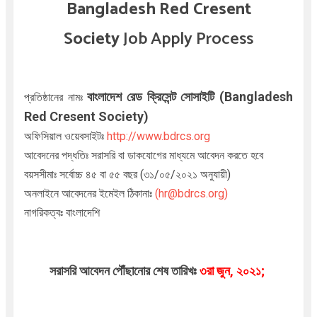
Bangladesh Red Cresent
Society
Job Apply Process
বাংলাদেশ রেড ক্রিসেন্ট সোসাইটি (
Bangladesh
প্রতিষ্ঠানের নামঃ
Red Cresent Society
)
অফিসিয়াল ওয়েবসাইটঃ
http://www.bdrcs.org
আবেদনের পদ্ধতিঃ সরাসরি বা ডাকযোগের মাধ্যমে
আবেদন করতে হবে
বয়সসীমাঃ সর্বোচ্চ ৪৫ বা ৫৫ বছর (৩১/০৫/২০২১ অনুযায়ী)
অনলাইনে আবেদনের ইমেইল ঠিকানাঃ
(hr@bdrcs.org)
নাগরিকত্বঃ বাংলাদেশি
সরাসরি আবেদন পৌঁছানোর শেষ তারিখঃ
৩রা জুন, ২০২১;