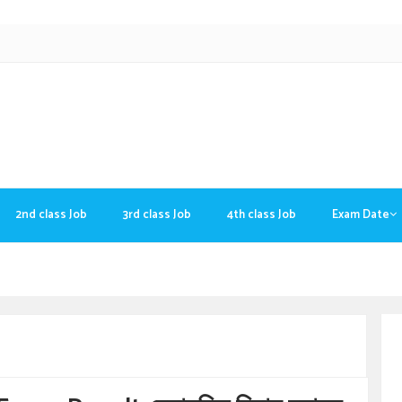
2nd class Job
3rd class Job
4th class Job
Exam Date