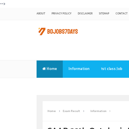
-->
ABOUT
PRIVACY POLICY
DISCLAIMER
SITEMAP
CONTACT
Home
Information
1st class Job
Translate
Home
Exam Result
Information