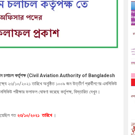
বিমান চলাচল কর্তৃপক্ষ (Civil Aviation Authority of Bangladesh
্ষ্যে
২৩/১০/২০২১ তারিখে অনুষ্ঠিত ১০০৯ জন উত্তীর্ণ প্রার্থীগণের
এমসিকিউ
সিকিউ পরীক্ষার ফলাফল ঘোষণা করেছে কর্তৃপক্ষ, বিস্তারিত দেখুন।
ত হয়েছিল গত
২৩
/১০/২০২১
তারিখে
।