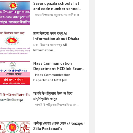
Savar upazila schools list
and code number school
admisson online application
সাভার উপজেলার স্কুল গুলোর তালিকা ও...
details !! সাভার উপজেলার স্কুল গুলোর
তালিকা ও কোড নম্বর স্কুলে ভর্তির
অনলাইনে আবেদন বিস্তারিত ।
ঢাকা বিভাগের সকল তথ্য All
Information about Dhaka
ঢাকা বিভাগের সকল তথ্য All
Information...
Mass Communication
Department MCD Job Exam
Question & solution //
Mass Communication
গণযোগাযোগ অধিদপ্তরে নিয়োগ পরীক্ষার
Department MCD Job...
প্রশ্ন এবং সমাধান
আপনি কি পত্রিকায় বিজ্ঞাপন দিতে
চান,বিস্তারিত জানুন
আপনি কি পত্রিকায় বিজ্ঞাপন দিতে চান...
গাজীপুর জেলার পোস্ট কোড // Gazipur
Zilla Postcoad's