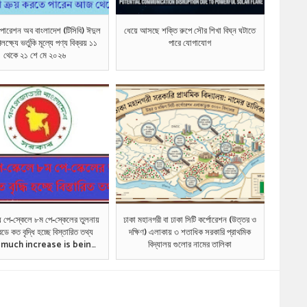
পোরেশন অব বাংলাদেশ (টিসিবি) ঈদুল
ধেয়ে আসছে শক্তি রুপে সৌর শিখা বিঘ্ন ঘটাতে
্ষ্যে ভর্তুকি মূল্যে পণ্য বিক্রয় ১১
পারে যোগাযোগ
থেকে ২১ শে মে ২০২৬
 পে-স্কেলে ৮ম পে-স্কেলের তুলনায়
ঢাকা মহানগরী বা ঢাকা সিটি কর্পোরেশন (উত্তর ও
ডে কত বৃদ্ধি হচ্ছে বিস্তারিত তথ্য
দক্ষিণ) এলাকায় ৩ শতাধিক সরকারি প্রাথমিক
much increase is being
বিদ্যালয় গুলোর নামের তালিকা
e in which grade 9th
-Scale compared to
8th Pay-Scale details
information .