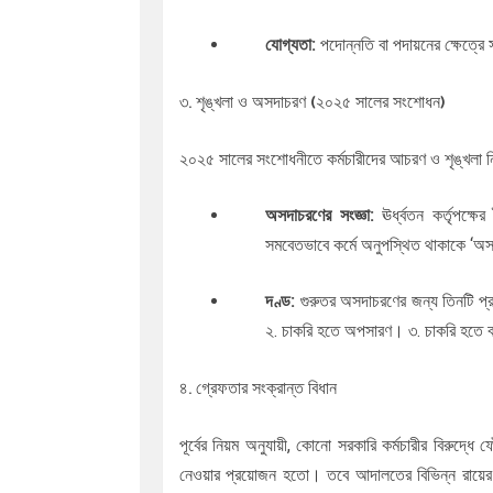
যোগ্যতা:
পদোন্নতি বা পদায়নের ক্ষেত্রে স
৩. শৃঙ্খলা ও অসদাচরণ (২০২৫ সালের সংশোধন)
২০২৫ সালের সংশোধনীতে কর্মচারীদের আচরণ ও শৃঙ্খলা নি
অসদাচরণের সংজ্ঞা:
ঊর্ধ্বতন কর্তৃপক্ষ
সমবেতভাবে কর্মে অনুপস্থিত থাকাকে ‘অস
দণ্ড:
গুরুতর অসদাচরণের জন্য তিনটি প্র
২. চাকরি হতে অপসারণ। ৩. চাকরি হতে 
৪. গ্রেফতার সংক্রান্ত বিধান
পূর্বের নিয়ম অনুযায়ী, কোনো সরকারি কর্মচারীর বিরুদ্ধ
নেওয়ার প্রয়োজন হতো। তবে আদালতের বিভিন্ন রায়ের ফল