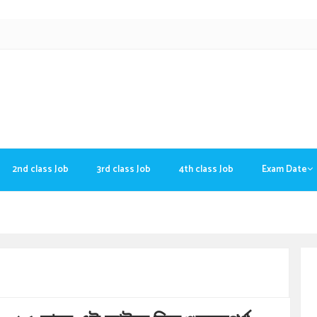
2nd class Job
3rd class Job
4th class Job
Exam Date