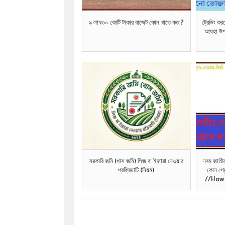
৯ লাখ৩০ কোটি টাকার বাজেট কোন খাতে কত ?
ট্রেডিং কর
আযহা উপলক
সরকারি জমি (খাস জমি) লিজ বা ইজারা নেওয়ার
নবম জাতীয়
প্রক্রিয়াটি (নিয়ম)
কোন গ্রে
//How 
mad
National Pay
the 