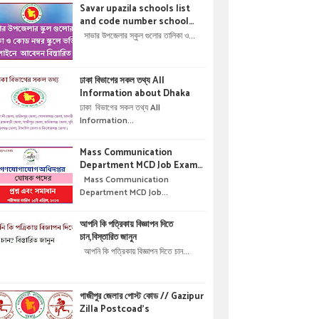
Savar upazila schools list
and code number school
admisson online application
সাভার উপজেলার স্কুল গুলোর তালিকা ও...
details !! সাভার উপজেলার স্কুল গুলোর
তালিকা ও কোড নম্বর স্কুলে ভর্তির
অনলাইনে আবেদন বিস্তারিত ।
ঢাকা বিভাগের সকল তথ্য All
Information about Dhaka
ঢাকা বিভাগের সকল তথ্য All
Information...
Mass Communication
Department MCD Job Exam
Question & solution //
Mass Communication
গণযোগাযোগ অধিদপ্তরে নিয়োগ পরীক্ষার
Department MCD Job...
প্রশ্ন এবং সমাধান
আপনি কি পত্রিকায় বিজ্ঞাপন দিতে
চান,বিস্তারিত জানুন
আপনি কি পত্রিকায় বিজ্ঞাপন দিতে চান...
গাজীপুর জেলার পোস্ট কোড // Gazipur
Zilla Postcoad's